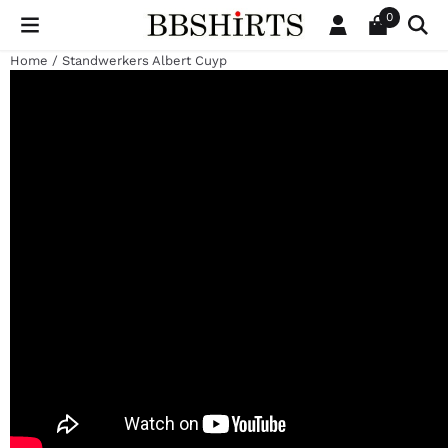
Cookievoorkeuren zijn beschikbaar. Kies instellingen of sta al
0
Home
/
Standwerkers Albert Cuyp