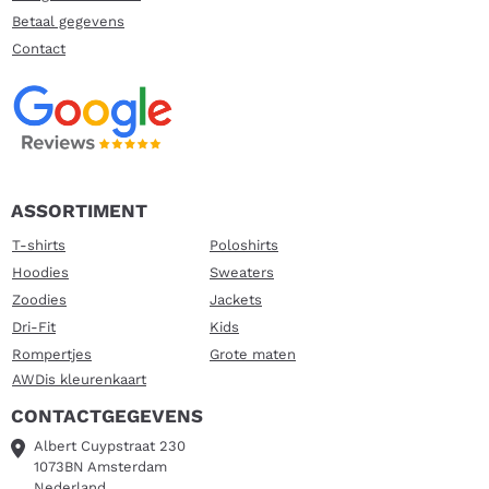
Betaal gegevens
Contact
ASSORTIMENT
T-shirts
Poloshirts
Hoodies
Sweaters
Zoodies
Jackets
Dri-Fit
Kids
Rompertjes
Grote maten
AWDis kleurenkaart
CONTACTGEGEVENS
Albert Cuypstraat 230
1073BN Amsterdam
Nederland