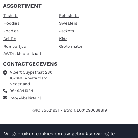
ASSORTIMENT
T-shirts
Poloshirts
Hoodies
Sweaters
Zoodies
Jackets
Dri-Fit
Kids
Rompertjes
Grote maten
AWDis kleurenkaart
CONTACTGEGEVENS
Albert Cuypstraat 230
1073BN Amsterdam
Nederland
0646341984
info@bbshirts.nl
KvK: 35021931 - Btw: NL001290688B19
Wij gebruiken cookies om uw gebruikservaring te