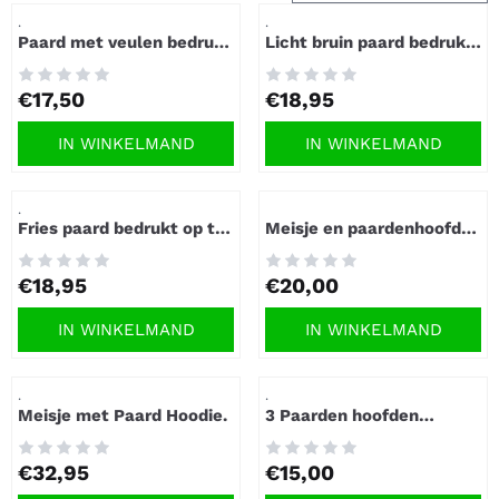
Artikelnummer
Artikelnummer
.
.
Paard met veulen bedrukt
Licht bruin paard bedrukt
op t-shirt.
op t-shirt.
Prijs: 17,50
Prijs: 18,95
€17,50
€18,95
IN WINKELMAND
IN WINKELMAND
Artikelnummer
Artikelnummer
.
Fries paard bedrukt op t-
Meisje en paardenhoofd
shirt.
bedrukt op t-shirt.
Prijs: 18,95
Prijs: 20,00
€18,95
€20,00
IN WINKELMAND
IN WINKELMAND
Artikelnummer
Artikelnummer
.
.
Meisje met Paard Hoodie.
3 Paarden hoofden
bedrukt op t-shirt.
Prijs: 32,95
Prijs: 15,00
€32,95
€15,00