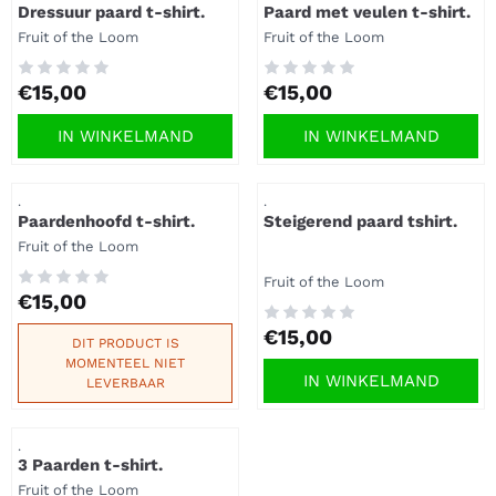
Dressuur paard t-shirt.
Paard met veulen t-shirt.
Merk:
Merk:
Fruit of the Loom
Fruit of the Loom
Prijs: 15,00
Prijs: 15,00
€15,00
€15,00
IN WINKELMAND
IN WINKELMAND
Artikelnummer
Artikelnummer
.
.
Paardenhoofd t-shirt.
Steigerend paard tshirt.
Merk:
Fruit of the Loom
Merk:
Fruit of the Loom
Prijs: 15,00
€15,00
Prijs: 15,00
€15,00
DIT PRODUCT IS
MOMENTEEL NIET
IN WINKELMAND
LEVERBAAR
Artikelnummer
.
3 Paarden t-shirt.
Merk:
Fruit of the Loom