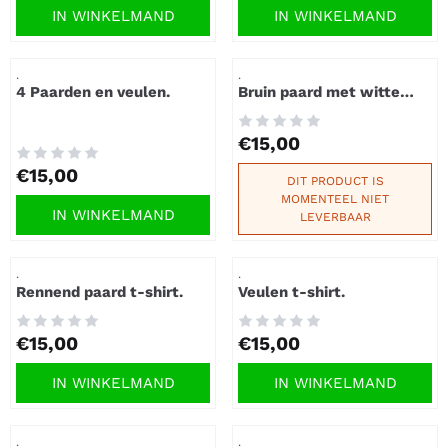
IN WINKELMAND
IN WINKELMAND
Artikelnummer
Artikelnummer
.
.
4 Paarden en veulen.
Bruin paard met witte
manen t-shirt.
Prijs: 15,00
€15,00
Prijs: 15,00
€15,00
DIT PRODUCT IS
MOMENTEEL NIET
IN WINKELMAND
LEVERBAAR
Artikelnummer
Artikelnummer
.
.
Rennend paard t-shirt.
Veulen t-shirt.
Prijs: 15,00
Prijs: 15,00
€15,00
€15,00
IN WINKELMAND
IN WINKELMAND
Artikelnummer
Artikelnummer
.
.