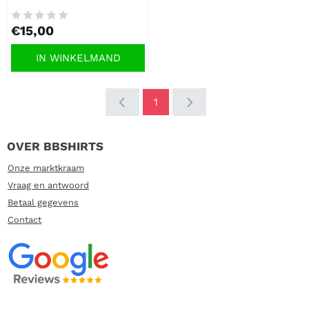
Prijs: 15,00
€15,00
IN WINKELMAND
1
OVER BBSHIRTS
Onze marktkraam
Vraag en antwoord
Betaal gegevens
Contact