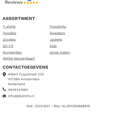
ASSORTIMENT
T-shirts
Poloshirts
Hoodies
Sweaters
Zoodies
Jackets
Dri-Fit
Kids
Rompertjes
Grote maten
AWDis kleurenkaart
CONTACTGEGEVENS
Albert Cuypstraat 230
1073BN Amsterdam
Nederland
0646341984
info@bbshirts.nl
KvK: 35021931 - Btw: NL001290688B19