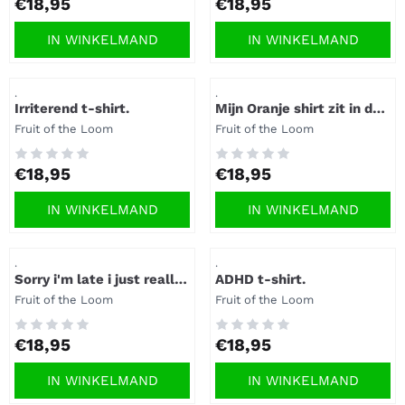
Prijs: 18,95
Prijs: 18,95
€18,95
€18,95
IN WINKELMAND
IN WINKELMAND
Artikelnummer
Artikelnummer
.
.
Irriterend t-shirt.
Mijn Oranje shirt zit in de
was tshirt.
Merk:
Merk:
Fruit of the Loom
Fruit of the Loom
Prijs: 18,95
Prijs: 18,95
€18,95
€18,95
IN WINKELMAND
IN WINKELMAND
Artikelnummer
Artikelnummer
.
.
Sorry i'm late i just really
ADHD t-shirt.
don't want to be here t-
Merk:
Merk:
Fruit of the Loom
Fruit of the Loom
shirt.
Prijs: 18,95
Prijs: 18,95
€18,95
€18,95
IN WINKELMAND
IN WINKELMAND