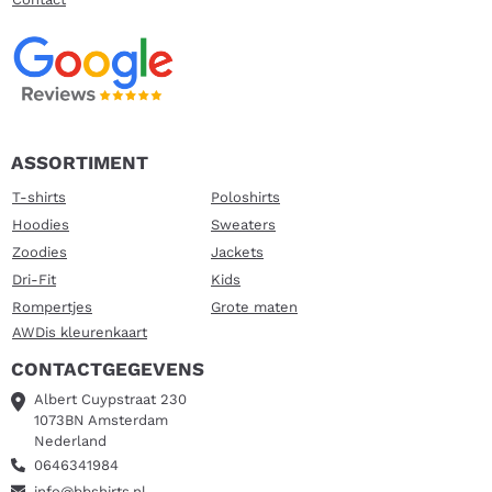
ASSORTIMENT
T-shirts
Poloshirts
Hoodies
Sweaters
Zoodies
Jackets
Dri-Fit
Kids
Rompertjes
Grote maten
AWDis kleurenkaart
CONTACTGEGEVENS
Albert Cuypstraat 230
1073BN Amsterdam
Nederland
0646341984
info@bbshirts.nl