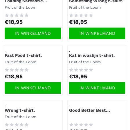
Loading Sarcastic
Something Wrong t-shirt.
Comment t-shirt.
Merk:
Merk:
Fruit of the Loom
Fruit of the Loom
Prijs: 18,95
Prijs: 18,95
€18,95
€18,95
IN WINKELMAND
IN WINKELMAND
Artikelnummer
Artikelnummer
.
.
Fast Food t-shirt.
Kat in waslijn t-shirt.
Merk:
Merk:
Fruit of the Loom
Fruit of the Loom
Prijs: 18,95
Prijs: 18,95
€18,95
€18,95
IN WINKELMAND
IN WINKELMAND
Artikelnummer
Artikelnummer
.
.
Wrong t-shirt.
Good Better Best
wietblad t-shirt.
Merk:
Fruit of the Loom