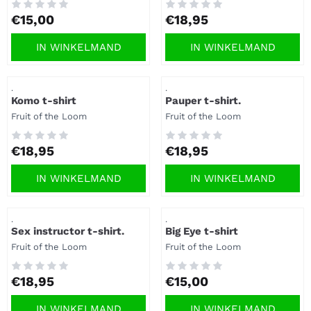
Prijs: 15,00
Prijs: 18,95
€15,00
€18,95
IN WINKELMAND
IN WINKELMAND
Artikelnummer
Artikelnummer
.
.
Komo t-shirt
Pauper t-shirt.
Merk:
Merk:
Fruit of the Loom
Fruit of the Loom
Prijs: 18,95
Prijs: 18,95
€18,95
€18,95
IN WINKELMAND
IN WINKELMAND
Artikelnummer
Artikelnummer
.
.
Sex instructor t-shirt.
Big Eye t-shirt
Merk:
Merk:
Fruit of the Loom
Fruit of the Loom
Prijs: 18,95
Prijs: 15,00
€18,95
€15,00
IN WINKELMAND
IN WINKELMAND