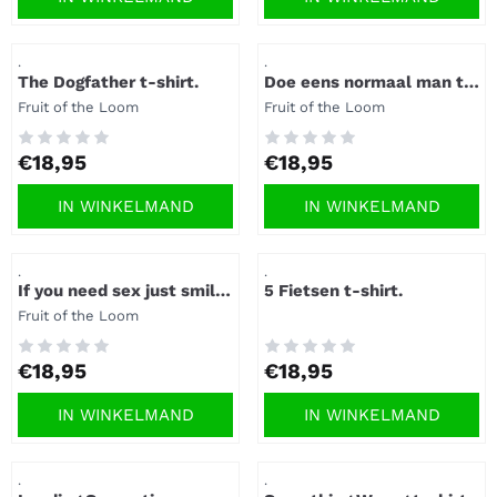
Artikelnummer
Artikelnummer
.
.
The Dogfather t-shirt.
Doe eens normaal man t-
shirt.
Merk:
Merk:
Fruit of the Loom
Fruit of the Loom
Prijs: 18,95
Prijs: 18,95
€18,95
€18,95
IN WINKELMAND
IN WINKELMAND
Artikelnummer
Artikelnummer
.
.
If you need sex just smile
5 Fietsen t-shirt.
t-shirt.
Merk:
Fruit of the Loom
Prijs: 18,95
Prijs: 18,95
€18,95
€18,95
IN WINKELMAND
IN WINKELMAND
Artikelnummer
Artikelnummer
.
.