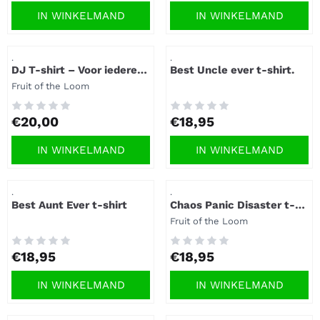
IN WINKELMAND
IN WINKELMAND
Artikelnummer
Artikelnummer
.
.
DJ T-shirt – Voor iedereen
Best Uncle ever t-shirt.
met ritme in z’n hart
Merk:
Fruit of the Loom
Prijs: 20,00
Prijs: 18,95
€20,00
€18,95
IN WINKELMAND
IN WINKELMAND
Artikelnummer
Artikelnummer
.
.
Best Aunt Ever t-shirt
Chaos Panic Disaster t-
shirt
Merk:
Fruit of the Loom
Prijs: 18,95
Prijs: 18,95
€18,95
€18,95
IN WINKELMAND
IN WINKELMAND