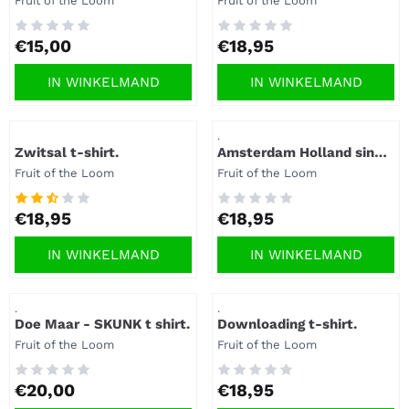
Fruit of the Loom
Fruit of the Loom
Prijs: 15,00
Prijs: 18,95
€15,00
€18,95
IN WINKELMAND
IN WINKELMAND
Artikelnummer
Artikelnummer
.
Zwitsal t-shirt.
Amsterdam Holland sinds
1275 t-shirt.
Merk:
Merk:
Fruit of the Loom
Fruit of the Loom
Prijs: 18,95
Prijs: 18,95
€18,95
€18,95
IN WINKELMAND
IN WINKELMAND
Artikelnummer
Artikelnummer
.
.
Doe Maar - SKUNK t shirt.
Downloading t-shirt.
Merk:
Merk:
Fruit of the Loom
Fruit of the Loom
Prijs: 20,00
Prijs: 18,95
€20,00
€18,95