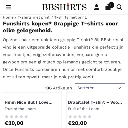
Cookievoorkeuren zijn beschikbaar. Kies instellingen of sta al
0
Home
/
T-shirts met print.
/
T-shirts met print.
Funshirts kopen? Grappige T-shirts voor
elke gelegenheid.
Op zoek naar een uniek en grappig T-shirt? Bij BBshirts.nl
vind je een uitgebreide collectie Funshirts die perfect zijn
voor feestjes, vrijgezellenavonden, verjaardagen of
gewoon om een glimlach op iemands gezicht te toveren.
Onze Funshirts combineren humor met comfort, zodat je
niet alleen opvalt, maar je ook prettig voelt.
Sorteermethode
136
Artikelen
Artikelnummer
Artikelnummer
.
Hmm Nice But I Love
Draaitafel T-shirt – Voor
Amsterdam T-shirt
de echte vinyl- en
Merk:
Merk:
Fruit of the Loom
Fruit of the Loom
muziekfan
Prijs: 20,00
Prijs: 20,00
€20,00
€20,00