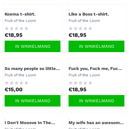
Artikelnummer
Artikelnummer
.
.
Koema t-shirt.
Like a Boss t-shirt.
Merk:
Merk:
Fruit of the Loom
Fruit of the Loom
Prijs: 18,95
Prijs: 18,95
€18,95
€18,95
IN WINKELMAND
IN WINKELMAND
Artikelnummer
Artikelnummer
.
.
So many people so little
Fuck you, Fuck me, Fuck
time t-shirt.
off t-shirt
Merk:
Merk:
Fruit of the Loom
Fruit of the Loom
Prijs: 15,00
Prijs: 18,95
€15,00
€18,95
IN WINKELMAND
IN WINKELMAND
Artikelnummer
Artikelnummer
.
.
I Don't Mooove In The
My wife has an awesome
Mornings t-shirt.
husband t-shirt.
Merk:
Merk: