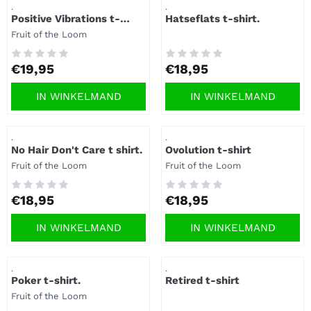
Artikelnummer
Artikelnummer
.
.
Positive Vibrations t-
Hatseflats t-shirt.
shirt.
Merk:
Fruit of the Loom
Prijs: 19,95
Prijs: 18,95
€19,95
€18,95
IN WINKELMAND
IN WINKELMAND
Artikelnummer
Artikelnummer
.
.
No Hair Don't Care t shirt.
Ovolution t-shirt
Merk:
Merk:
Fruit of the Loom
Fruit of the Loom
Prijs: 18,95
Prijs: 18,95
€18,95
€18,95
IN WINKELMAND
IN WINKELMAND
Artikelnummer
Artikelnummer
.
.
Poker t-shirt.
Retired t-shirt
Merk:
Fruit of the Loom