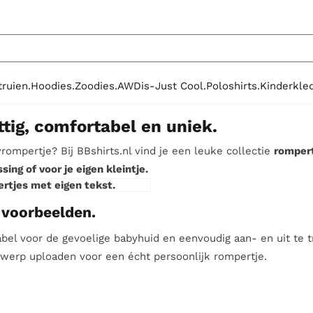
le cookies toe.
truien.
Hoodies.
Zoodies.
AWDis-Just Cool.
Poloshirts.
Kinderkled
ig, comfortabel en uniek.
rompertje? Bij BBshirts.nl vind je een leuke collectie
rompert
ng of voor je eigen kleintje.
rtjes met eigen tekst.
 voorbeelden.
abel voor de gevoelige babyhuid en eenvoudig aan- en uit te 
werp uploaden voor een écht persoonlijk rompertje.