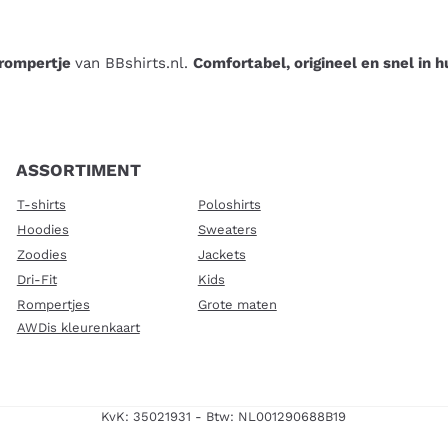
 rompertje
van BBshirts.nl.
Comfortabel, origineel en snel in h
ASSORTIMENT
T-shirts
Poloshirts
Hoodies
Sweaters
Zoodies
Jackets
Dri-Fit
Kids
Rompertjes
Grote maten
AWDis kleurenkaart
KvK: 35021931 - Btw: NL001290688B19