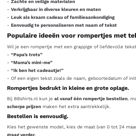
-
Zachte en veilige materialen
-
Verkrijgbaar in diverse kleuren en maten
-
Leuk als kraam cadeau of familieaankondiging
-
Eenvoudig te personaliseren met naam of tekst
Populaire ideeën voor rompertjes met te
Wil je een rompertje met een grappige of liefdevolle teks
-
“Papa’s trots”
-
“Mama’s mini-me”
-
“Ik ben het cadeautje!”
- Of een eigen tekst zoals de naam, geboortedatum of init
Rompertjes bedrukt in kleine en grote oplage.
Bij BBshirts.nl kun je
al vanaf één rompertje bestellen
, m
scherpe prijzen
maken het extra aantrekkelijk.
Bestellen is eenvoudig.
Kies het gewenste model, kies de maat (van 0 tot 24 maan
graag verder.