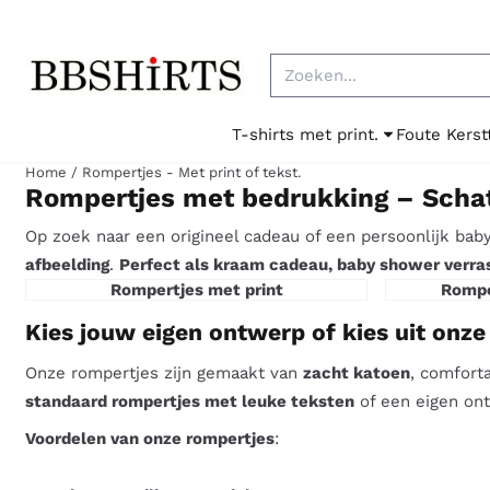
Cookievoorkeuren zijn beschikbaar. Kies instellingen of sta al
Zoeken
T-shirts met print.
Foute Kerst
Home
/
Rompertjes - Met print of tekst.
Rompertjes met bedrukking – Schatt
Op zoek naar een origineel cadeau of een persoonlijk baby
afbeelding
.
Perfect als kraam cadeau, baby shower verrassi
Rompertjes met print
Rompe
Kies jouw eigen ontwerp of kies uit onze
Onze rompertjes zijn gemaakt van
zacht katoen
, comfort
standaard rompertjes met leuke teksten
of een eigen ont
Voordelen van onze rompertjes
: