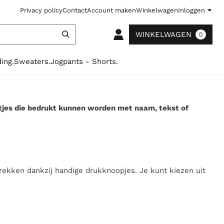
Privacy policy
Contact
Account maken
Winkelwagen
Inloggen
WINKELWAGEN
0
ing.
Sweaters.
Jogpants - Shorts.
jes die bedrukt kunnen worden met naam, tekst of
trekken dankzij handige drukknoopjes. Je kunt kiezen uit