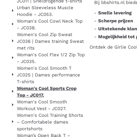
JC011 | Sneldrogende t-shirts
Bij bbshirts.nl bied
Urban Sleeveless Muscle
-
Snelle levering
Hoodie - JC053.
-
Scherpe prijzen
Woman's Cool Cowl Neck Top
- JC038.
-
Uitstekende klan
Women's Cool Zip Sweat
-
Mogelijkheid tot 
JC036 | Dames training Sweat
Ontdek de Girlie Cool
met rits
Woman's Cool Flex 1/2 Zip Top
- JC035.
Women's Cool Smooth T
JC025 | Dames performance
T-shirts
Woman's Cool Sports Crop
Top - JC017.
Woman's Cool Smooth
Workout Vest - JC027.
Women's Cool Training Shorts
– Comfortabele dames
sportshorts
Woman’s Open Back T –