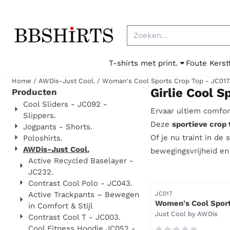
Cookievoorkeuren zijn beschikbaar. Kies instellingen of sta al
Zoeken
T-shirts met print.
Foute Kerst
Home
/
AWDis-Just Cool.
/
Woman's Cool Sports Crop Top - JC017
Girlie Cool S
Producten
Cool Sliders - JC092 -
Ervaar ultiem comfor
Slippers.
Deze
sportieve crop 
Jogpants - Shorts.
Of je nu traint in d
Poloshirts.
AWDis-Just Cool.
bewegingsvrijheid en
Active Recycled Baselayer -
JC232.
Contrast Cool Polo - JC043.
Artikelnummer
Active Trackpants – Bewegen
JC017
Women's Cool Sport
in Comfort & Stijl
JC017 - Ultieme
Merk:
Just Cool by AWDis
Contrast Cool T - JC003.
bewegingsvrijheid
Cool Fitness Hoodie JC052 -