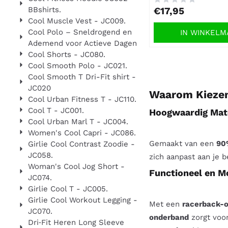
Prijs: 17,95
BBshirts.
€17,95
Cool Muscle Vest - JC009.
Cool Polo – Sneldrogend en
IN WINKEL
Ademend voor Actieve Dagen
Cool Shorts - JC080.
Cool Smooth Polo - JC021.
Cool Smooth T Dri-Fit shirt -
JC020
Waarom Kiezen 
Cool Urban Fitness T - JC110.
Cool T - JC001.
Hoogwaardig Mate
Cool Urban Marl T - JC004.
Women's Cool Capri - JC086.
Gemaakt van een
90
Girlie Cool Contrast Zoodie -
JC058.
zich aanpast aan je b
Woman's Cool Jog Short -
Functioneel en 
JC074.
Girlie Cool T - JC005.
Girlie Cool Workout Legging -
Met een
racerback-
JC070.
onderband
zorgt voo
Dri‑Fit Heren Long Sleeve