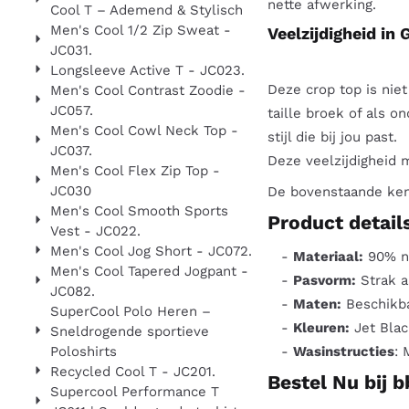
nette afwerking.
Cool T – Ademend & Stylisch
Men's Cool 1/2 Zip Sweat -
Veelzijdigheid in 
JC031.
Longsleeve Active T - JC023.
Deze crop top is niet
Men's Cool Contrast Zoodie -
JC057.
taille broek of als o
Men's Cool Cowl Neck Top -
stijl die bij jou past.
JC037.
Deze veelzijdigheid 
Men's Cool Flex Zip Top -
JC030
De bovenstaande kenm
Men's Cool Smooth Sports
Product detail
Vest - JC022.
Men's Cool Jog Short - JC072.
-
Materiaal:
90% ny
Men's Cool Tapered Jogpant -
-
Pasvorm:
Strak a
JC082.
-
Maten:
Beschikba
SuperCool Polo Heren –
-
Kleuren:
Jet Black
Sneldrogende sportieve
Poloshirts
-
Wasinstructies
:
Recycled Cool T - JC201.
Bestel Nu bij b
Supercool Performance T