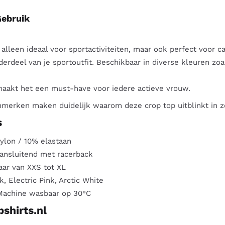
Gebruik
 alleen ideaal voor sportactiviteiten, maar ook perfect voor 
nderdeel van je sportoutfit. Beschikbaar in diverse kleuren zoal
maakt het een must-have voor iedere actieve vrouw.
erken maken duidelijk waarom deze crop top uitblinkt in zow
s
lon / 10% elastaan
ansluitend met racerback
ar van XXS tot XL
, Electric Pink, Arctic White
 Machine wasbaar op 30°C
bshirts.nl