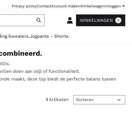
Privacy policy
Contact
Account maken
Winkelwagen
Inloggen
WINKELWAGEN
0
ing.
Sweaters.
Jogpants - Shorts.
Gecombineerd.
WDis.
en doen aan stijl of functionaliteit.
pronde maakt, deze top biedt de perfecte balans tussen
Sorteermethode
1
Artikelen