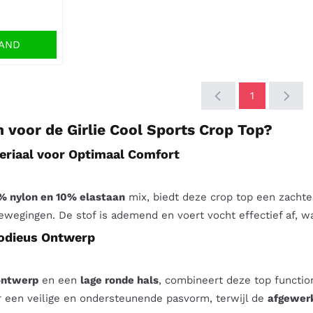
MAND
1
voor de Girlie Cool Sports Crop Top?
riaal voor Optimaal Comfort
% nylon en 10% elastaan
mix, biedt deze crop top een zacht
ewegingen. De stof is ademend en voert vocht effectief af, wa
Modieus Ontwerp
ontwerp
en een
lage ronde hals
, combineert deze top functio
r een veilige en ondersteunende pasvorm, terwijl de
afgewer