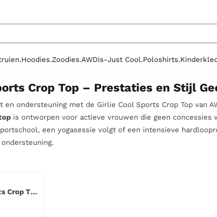
le cookies toe.
truien.
Hoodies.
Zoodies.
AWDis-Just Cool.
Poloshirts.
Kinderkled
.
ports Crop Top – Prestaties en Stijl 
t en ondersteuning met de Girlie Cool Sports Crop Top van A
top
is ontworpen voor actieve vrouwen die geen concessies will
e sportschool, een yogasessie volgt of een intensieve hardloo
 ondersteuning.
s Crop Top