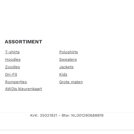
ASSORTIMENT
T-shirts
Poloshirts
Hoodies
Sweaters
Zoodies
Jackets
Dri-Fit
Kids
Rompertjes
Grote maten
AWDis kleurenkaart
KvK: 35021931 - Btw: NL001290688B19