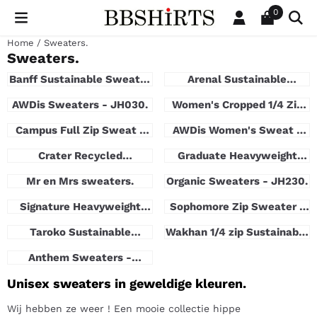
Cookievoorkeuren zijn beschikbaar. Kies instellingen of sta al
0
Home
/
Sweaters.
Sweaters.
Banff Sustainable Sweater
Arenal Sustainable
- EA030.
Sweater - EA060.
AWDis Sweaters - JH030.
Women's Cropped 1/4 Zip
Sweater - JH037.
Campus Full Zip Sweat -
AWDis Women's Sweat -
JH147.
JH030F.
Crater Recycled
Graduate Heavyweight
Sweatshirt - EA032.
Sweaters - JH130.
Mr en Mrs sweaters.
Organic Sweaters - JH230.
Signature Heavyweight
Sophomore Zip Sweater -
Sweat JH123 | Premium
JH046.
Taroko Sustainable
Sweater
Wakhan 1/4 zip Sustainable
Sweaters - EA062.
Sweater - EA061.
Anthem Sweaters -
AM020.
Unisex sweaters in geweldige kleuren.
Wij hebben ze weer ! Een mooie collectie hippe