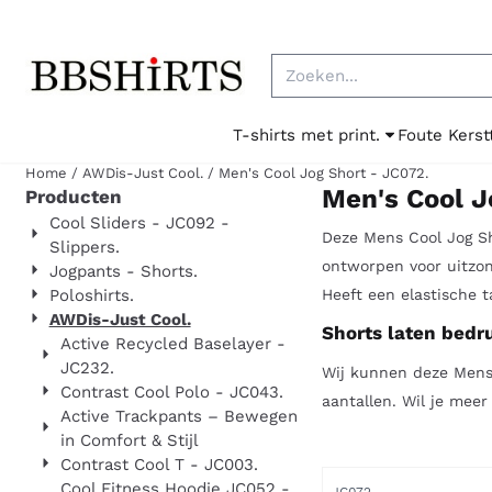
Cookievoorkeuren zijn beschikbaar. Kies instellingen of sta al
Zoeken
T-shirts met print.
Foute Kerst
Home
/
AWDis-Just Cool.
/
Men's Cool Jog Short - JC072.
Men's Cool J
Producten
Cool Sliders - JC092 -
Deze Mens Cool Jog Sh
Slippers.
ontworpen voor uitzon
Jogpants - Shorts.
Poloshirts.
Heeft een elastische 
AWDis-Just Cool.
Shorts laten bedr
Active Recycled Baselayer -
JC232.
Wij kunnen deze Mens 
Contrast Cool Polo - JC043.
aantallen. Wil je meer
Active Trackpants – Bewegen
in Comfort & Stijl
Contrast Cool T - JC003.
Cool Fitness Hoodie JC052 -
Artikelnummer
JC072