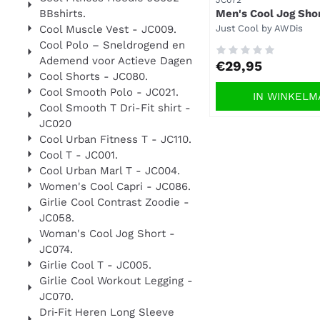
BBshirts.
Men's Cool Jog Sho
Merk:
Cool Muscle Vest - JC009.
Just Cool by AWDis
Cool Polo – Sneldrogend en
Ademend voor Actieve Dagen
Prijs: 29,95
€29,95
Cool Shorts - JC080.
Cool Smooth Polo - JC021.
IN WINKEL
Cool Smooth T Dri-Fit shirt -
JC020
Cool Urban Fitness T - JC110.
Cool T - JC001.
Cool Urban Marl T - JC004.
Women's Cool Capri - JC086.
Girlie Cool Contrast Zoodie -
JC058.
Woman's Cool Jog Short -
JC074.
Girlie Cool T - JC005.
Girlie Cool Workout Legging -
JC070.
Dri‑Fit Heren Long Sleeve