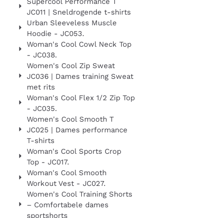
Supercool Performance T
JC011 | Sneldrogende t-shirts
Urban Sleeveless Muscle
Hoodie - JC053.
Woman's Cool Cowl Neck Top
- JC038.
Women's Cool Zip Sweat
JC036 | Dames training Sweat
met rits
Woman's Cool Flex 1/2 Zip Top
- JC035.
Women's Cool Smooth T
JC025 | Dames performance
T-shirts
Woman's Cool Sports Crop
Top - JC017.
Woman's Cool Smooth
Workout Vest - JC027.
Women's Cool Training Shorts
– Comfortabele dames
sportshorts