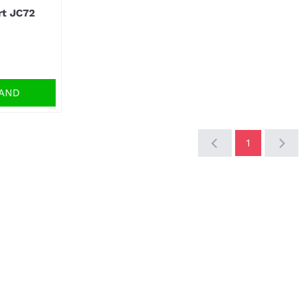
rt JC72
MAND
1