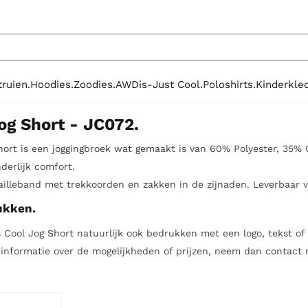
le cookies toe.
truien.
Hoodies.
Zoodies.
AWDis-Just Cool.
Poloshirts.
Kinderkled
og Short - JC072.
ort is een joggingbroek wat gemaakt is van 60% Polyester, 35%
derlijk comfort.
tailleband met trekkoorden en zakken in de zijnaden. Leverbaar 
ukken.
Cool Jog Short natuurlijk ook bedrukken met een logo, tekst of 
 informatie over de mogelijkheden of prijzen, neem dan contact 