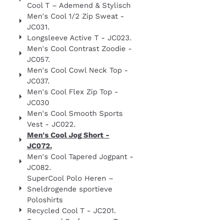
Cool T – Ademend & Stylisch
Men's Cool 1/2 Zip Sweat -
JC031.
Longsleeve Active T - JC023.
Men's Cool Contrast Zoodie -
JC057.
Men's Cool Cowl Neck Top -
JC037.
Men's Cool Flex Zip Top -
JC030
Men's Cool Smooth Sports
Vest - JC022.
Men's Cool Jog Short -
JC072.
Men's Cool Tapered Jogpant -
JC082.
SuperCool Polo Heren –
Sneldrogende sportieve
Poloshirts
Recycled Cool T - JC201.