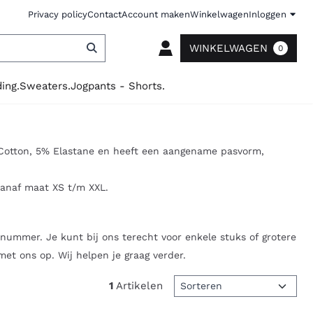
Privacy policy
Contact
Account maken
Winkelwagen
Inloggen
WINKELWAGEN
0
ing.
Sweaters.
Jogpants - Shorts.
 Cotton, 5% Elastane en heeft een aangename pasvorm,
vanaf maat XS t/m XXL.
nummer. Je kunt bij ons terecht voor enkele stuks of grotere
met ons op. Wij helpen je graag verder.
Sorteermethode
1
Artikelen