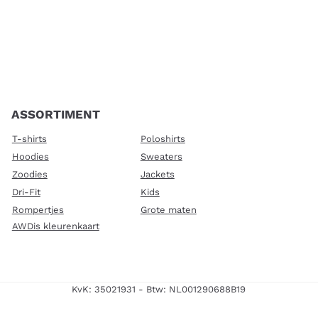
ASSORTIMENT
T-shirts
Poloshirts
Hoodies
Sweaters
Zoodies
Jackets
Dri-Fit
Kids
Rompertjes
Grote maten
AWDis kleurenkaart
KvK: 35021931 - Btw: NL001290688B19