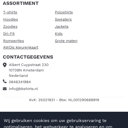
ASSORTIMENT
T-shirts
Poloshirts
Hoodies
Sweaters
Zoodies
Jackets
Dri-Fit
Kids
Rompertjes
Grote maten
AWDis kleurenkaart
CONTACTGEGEVENS
Albert Cuypstraat 230
1073BN Amsterdam
Nederland
0646341984
info@bbshirts.nl
KvK: 35021931 - Btw: NL001290688B19
Wij gebruiken cookies om uw gebruikservaring te
optimaliseren, het webverkeer te analyseren en om