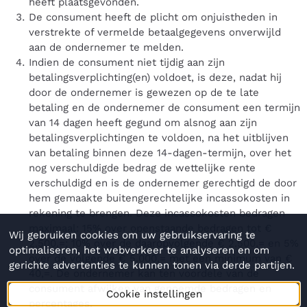
heeft plaatsgevonden.
De consument heeft de plicht om onjuistheden in
verstrekte of vermelde betaalgegevens onverwijld
aan de ondernemer te melden.
Indien de consument niet tijdig aan zijn
betalingsverplichting(en) voldoet, is deze, nadat hij
door de ondernemer is gewezen op de te late
betaling en de ondernemer de consument een termijn
van 14 dagen heeft gegund om alsnog aan zijn
betalingsverplichtingen te voldoen, na het uitblijven
van betaling binnen deze 14-dagen-termijn, over het
nog verschuldigde bedrag de wettelijke rente
verschuldigd en is de ondernemer gerechtigd de door
hem gemaakte buitengerechtelijke incassokosten in
rekening te brengen. Deze incassokosten bedragen
maximaal: 15% over openstaande bedragen tot €
Wij gebruiken cookies om uw gebruikservaring te
2.500,=; 10% over de daaropvolgende € 2.500,= en 5%
optimaliseren, het webverkeer te analyseren en om
over de volgende € 5.000,= met een minimum van €
gerichte advertenties te kunnen tonen via derde partijen.
40,=. De ondernemer kan ten voordele van de
consument afwijken van genoemde bedragen en
Cookie instellingen
percentages.