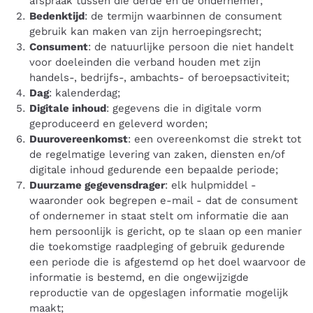
afspraak tussen die derde en de ondernemer;
Bedenktijd
: de termijn waarbinnen de consument
gebruik kan maken van zijn herroepingsrecht;
Consument
: de natuurlijke persoon die niet handelt
voor doeleinden die verband houden met zijn
handels-, bedrijfs-, ambachts- of beroepsactiviteit;
Dag
: kalenderdag;
Digitale inhoud
: gegevens die in digitale vorm
geproduceerd en geleverd worden;
Duurovereenkomst
: een overeenkomst die strekt tot
de regelmatige levering van zaken, diensten en/of
digitale inhoud gedurende een bepaalde periode;
Duurzame gegevensdrager
: elk hulpmiddel -
waaronder ook begrepen e-mail - dat de consument
of ondernemer in staat stelt om informatie die aan
hem persoonlijk is gericht, op te slaan op een manier
die toekomstige raadpleging of gebruik gedurende
een periode die is afgestemd op het doel waarvoor de
informatie is bestemd, en die ongewijzigde
reproductie van de opgeslagen informatie mogelijk
maakt;