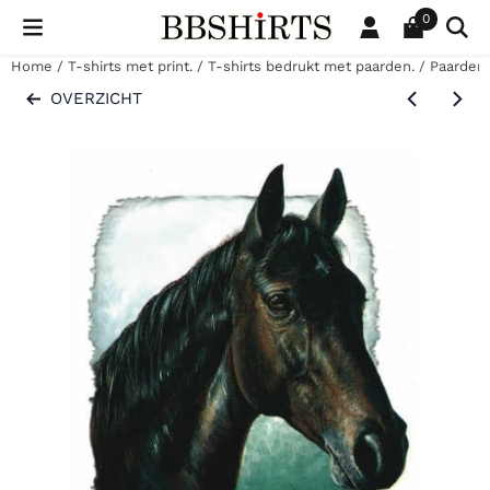
Cookievoorkeuren zijn beschikbaar. Kies instellingen of sta al
0
Home
/
T-shirts met print.
/
T-shirts bedrukt met paarden.
/
Paardenh
OVERZICHT