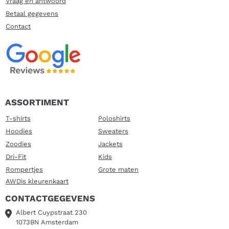
Vraag en antwoord
Betaal gegevens
Contact
ASSORTIMENT
T-shirts
Poloshirts
Hoodies
Sweaters
Zoodies
Jackets
Dri-Fit
Kids
Rompertjes
Grote maten
AWDis kleurenkaart
CONTACTGEGEVENS
Albert Cuypstraat 230
1073BN Amsterdam