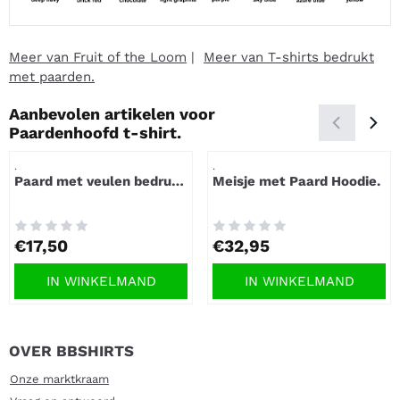
Meer van Fruit of the Loom
|
Meer van T-shirts bedrukt
met paarden.
Aanbevolen artikelen voor
Paardenhoofd t-shirt.
Artikelnummer
Artikelnummer
.
.
Paard met veulen bedrukt
Meisje met Paard Hoodie.
op t-shirt.
Prijs: 17,50
Prijs: 32,95
€17,50
€32,95
IN WINKELMAND
IN WINKELMAND
OVER BBSHIRTS
Onze marktkraam