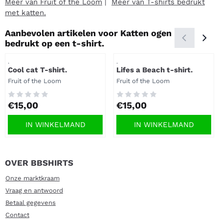
Meer van Fruit of the Loom
|
Meer van T-shirts bedrukt
met katten.
Aanbevolen artikelen voor
Katten ogen
bedrukt op een t-shirt.
Artikelnummer
Artikelnummer
.
.
Cool cat T-shirt.
Lifes a Beach t-shirt.
Merk:
Merk:
Fruit of the Loom
Fruit of the Loom
Prijs: 15,00
Prijs: 15,00
€15,00
€15,00
IN WINKELMAND
IN WINKELMAND
OVER BBSHIRTS
Onze marktkraam
Vraag en antwoord
Betaal gegevens
Contact