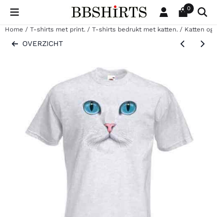
Cookievoorkeuren zijn beschikbaar. Kies instellingen of sta al
0
Home
/
T-shirts met print.
/
T-shirts bedrukt met katten.
/
Katten oge
OVERZICHT