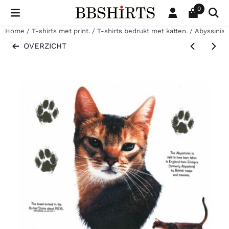
Cookievoorkeuren zijn beschikbaar. Kies instellingen of sta al
0
Home
/
T-shirts met print.
/
T-shirts bedrukt met katten.
/
Abyssinian 
OVERZICHT