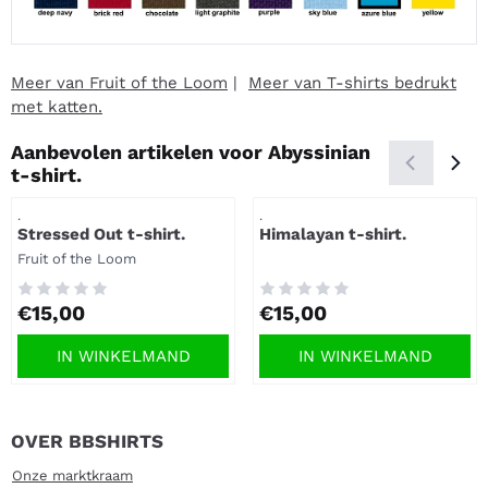
Meer van Fruit of the Loom
|
Meer van T-shirts bedrukt
met katten.
Aanbevolen artikelen voor
Abyssinian
t-shirt.
Artikelnummer
Artikelnummer
.
.
Stressed Out t-shirt.
Himalayan t-shirt.
Merk:
Fruit of the Loom
Prijs: 15,00
Prijs: 15,00
€15,00
€15,00
IN WINKELMAND
IN WINKELMAND
OVER BBSHIRTS
Onze marktkraam