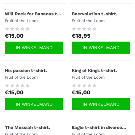
Artikelnummer
Artikelnummer
.
.
Will Rock for Bananas t-
Beervolution t-shirt.
shirt.
Merk:
Merk:
Fruit of the Loom
Fruit of the Loom
Prijs: 15,00
Prijs: 18,95
€15,00
€18,95
IN WINKELMAND
IN WINKELMAND
Artikelnummer
Artikelnummer
.
.
His passion t-shirt.
King of Kings t-shirt.
Merk:
Merk:
Fruit of the Loom
Fruit of the Loom
Prijs: 15,00
Prijs: 15,00
€15,00
€15,00
IN WINKELMAND
IN WINKELMAND
Artikelnummer
Artikelnummer
.
.
The Messiah t-shirt.
Eagle t-shirt in diverse
kleuren.
Merk:
Merk:
Fruit of the Loom
Fruit of the Loom