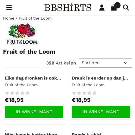
Cookievoorkeuren zijn beschikbaar. Kies instellingen of sta al
0
Home
/
Fruit of the Loom
Fruit of the Loom
Sorteermethode
320
Artikelen
Artikelnummer
Artikelnummer
.
.
Elke dag dronken is ook
Drank is eerder op dan je
een geregeld leven t-
lief is t-shirt.
Merk:
Merk:
Fruit of the Loom
Fruit of the Loom
shirt.
Prijs: 18,95
Prijs: 18,95
€18,95
€18,95
IN WINKELMAND
IN WINKELMAND
Artikelnummer
Artikelnummer
.
.
Why beer is better than a
Panda t-shirt.