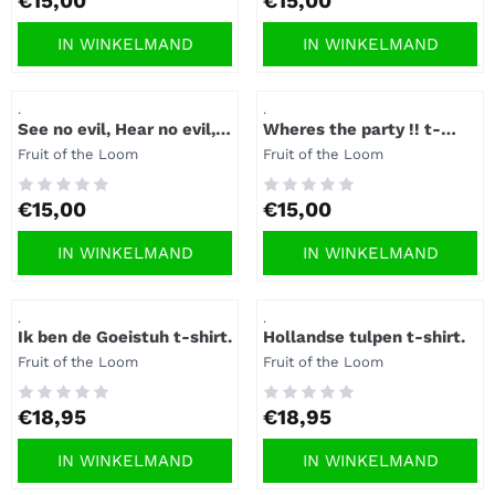
€15,00
€15,00
IN WINKELMAND
IN WINKELMAND
Artikelnummer
Artikelnummer
.
.
See no evil, Hear no evil,
Wheres the party !! t-
Speak no evil t-shirt.
shirt.
Merk:
Merk:
Fruit of the Loom
Fruit of the Loom
Prijs: 15,00
Prijs: 15,00
€15,00
€15,00
IN WINKELMAND
IN WINKELMAND
Artikelnummer
Artikelnummer
.
.
Ik ben de Goeistuh t-shirt.
Hollandse tulpen t-shirt.
Merk:
Merk:
Fruit of the Loom
Fruit of the Loom
Prijs: 18,95
Prijs: 18,95
€18,95
€18,95
IN WINKELMAND
IN WINKELMAND