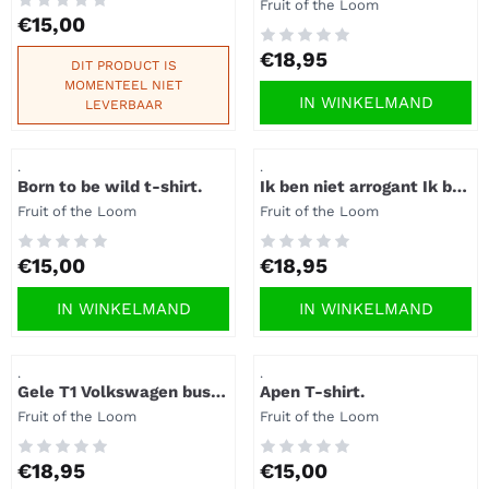
Merk:
Fruit of the Loom
Prijs: 15,00
€15,00
Prijs: 18,95
€18,95
DIT PRODUCT IS
MOMENTEEL NIET
IN WINKELMAND
LEVERBAAR
Artikelnummer
Artikelnummer
.
.
Born to be wild t-shirt.
Ik ben niet arrogant Ik ben
gewoon de beste t-shirt.
Merk:
Merk:
Fruit of the Loom
Fruit of the Loom
Prijs: 15,00
Prijs: 18,95
€15,00
€18,95
IN WINKELMAND
IN WINKELMAND
Artikelnummer
Artikelnummer
.
.
Gele T1 Volkswagen bus
Apen T-shirt.
t-shirt.
Merk:
Merk:
Fruit of the Loom
Fruit of the Loom
Prijs: 18,95
Prijs: 15,00
€18,95
€15,00