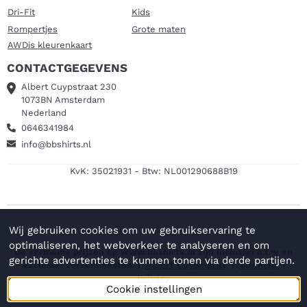
Dri-Fit
Kids
Rompertjes
Grote maten
AWDis kleurenkaart
CONTACTGEGEVENS
Albert Cuypstraat 230
1073BN Amsterdam
Nederland
0646341984
info@bbshirts.nl
KvK: 35021931 - Btw: NL001290688B19
Wij gebruiken cookies om uw gebruikservaring te
optimaliseren, het webverkeer te analyseren en om
De vermelde prijzen op www.bbshirts.nl zijn inclusief b.t.w en
gerichte advertenties te kunnen tonen via derde partijen.
exclusief verzendkosten. I
Albert Cuypmarkt
I
Sitemap
I
Privacy
Cookie instellingen
BBshirts 2025