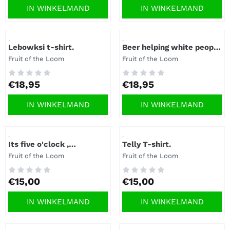
IN WINKELMAND
IN WINKELMAND
Artikelnummer
Artikelnummer
.
.
Lebowksi t-shirt.
Beer helping white people
dance since 1842 t-shirt.
Merk:
Merk:
Fruit of the Loom
Fruit of the Loom
Prijs: 18,95
Prijs: 18,95
€18,95
€18,95
IN WINKELMAND
IN WINKELMAND
Artikelnummer
Artikelnummer
.
.
Its five o'clock ,
Telly T-shirt.
somewhere t-shirt.
Merk:
Merk:
Fruit of the Loom
Fruit of the Loom
Prijs: 15,00
Prijs: 15,00
€15,00
€15,00
IN WINKELMAND
IN WINKELMAND