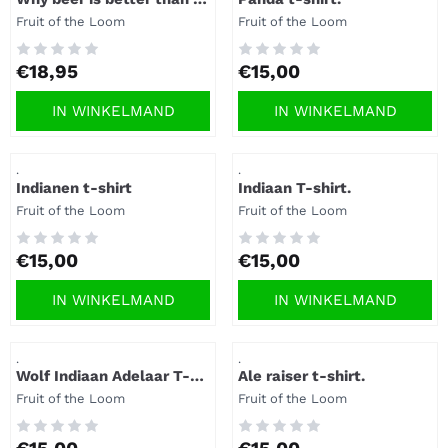
woman t-shirt.
Merk:
Merk:
Fruit of the Loom
Fruit of the Loom
Prijs: 18,95
Prijs: 15,00
€18,95
€15,00
IN WINKELMAND
IN WINKELMAND
Artikelnummer
Artikelnummer
.
.
Indianen t-shirt
Indiaan T-shirt.
Merk:
Merk:
Fruit of the Loom
Fruit of the Loom
Prijs: 15,00
Prijs: 15,00
€15,00
€15,00
IN WINKELMAND
IN WINKELMAND
Artikelnummer
Artikelnummer
.
.
Wolf Indiaan Adelaar T-
Ale raiser t-shirt.
shirt.
Merk:
Merk:
Fruit of the Loom
Fruit of the Loom
Prijs: 15,00
Prijs: 15,00