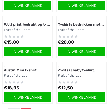
IN WINKELMAND
IN WINKELMAND
Artikelnummer
Artikelnummer
.
.
Wolf print bedrukt op t-
T-shirts bedrukken met
shirt.
naam | Uniek &
Merk:
Merk:
Fruit of the Loom
Fruit of the Loom
Persoonlijk | BBShirts.nl
Prijs: 15,00
Prijs: 20,00
€15,00
€20,00
IN WINKELMAND
IN WINKELMAND
Artikelnummer
Artikelnummer
.
.
Austin Mini t-shirt.
Zwitsal baby t-shirt.
Merk:
Merk:
Fruit of the Loom
Fruit of the Loom
Prijs: 18,95
Prijs: 12,50
€18,95
€12,50
IN WINKELMAND
IN WINKELMAND