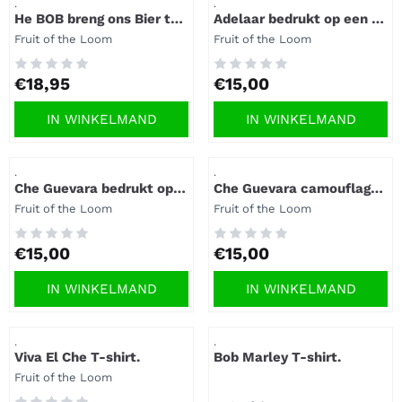
Artikelnummer
Artikelnummer
.
.
He BOB breng ons Bier t-
Adelaar bedrukt op een t-
shirt.
shirt.
Merk:
Merk:
Fruit of the Loom
Fruit of the Loom
Prijs: 18,95
Prijs: 15,00
€18,95
€15,00
IN WINKELMAND
IN WINKELMAND
Artikelnummer
Artikelnummer
.
.
Che Guevara bedrukt op
Che Guevara camouflage
T-shirt.
t-shirt.
Merk:
Merk:
Fruit of the Loom
Fruit of the Loom
Prijs: 15,00
Prijs: 15,00
€15,00
€15,00
IN WINKELMAND
IN WINKELMAND
Artikelnummer
Artikelnummer
.
.
Viva El Che T-shirt.
Bob Marley T-shirt.
Merk:
Fruit of the Loom