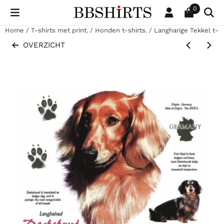
Cookievoorkeuren zijn beschikbaar. Kies instellingen of sta al
0
Home
/
T-shirts met print.
/
Honden t-shirts.
/
Langharige Tekkel t-sh
OVERZICHT