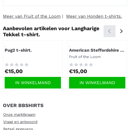
Meer van Fruit of the Loom
|
Meer van Honden t-shirts.
Aanbevolen artikelen voor
Langharige
Tekkel t-shirt.
Artikelnummer
Artikelnummer
.
.
Pug2 t-shirt.
American Steffordshire t-
shirt.
Merk:
Fruit of the Loom
Prijs: 15,00
Prijs: 15,00
€15,00
€15,00
IN WINKELMAND
IN WINKELMAND
OVER BBSHIRTS
Onze marktkraam
Vraag en antwoord
Betaal gegevens