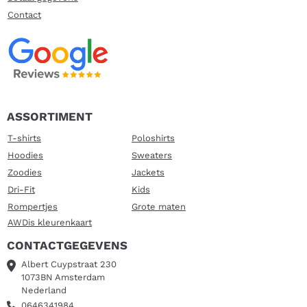
Contact
ASSORTIMENT
T-shirts
Poloshirts
Hoodies
Sweaters
Zoodies
Jackets
Dri-Fit
Kids
Rompertjes
Grote maten
AWDis kleurenkaart
CONTACTGEGEVENS
Albert Cuypstraat 230
1073BN Amsterdam
Nederland
0646341984