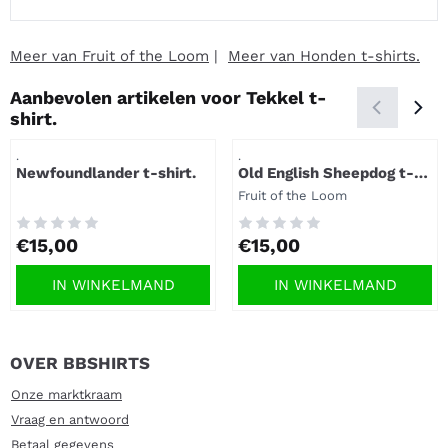
Meer van Fruit of the Loom
|
Meer van Honden t-shirts.
Aanbevolen artikelen voor
Tekkel t-
shirt.
Artikelnummer
Artikelnummer
.
.
Newfoundlander t-shirt.
Old English Sheepdog t-
shirt.
Merk:
Fruit of the Loom
Prijs: 15,00
Prijs: 15,00
€15,00
€15,00
IN WINKELMAND
IN WINKELMAND
OVER BBSHIRTS
Onze marktkraam
Vraag en antwoord
Betaal gegevens