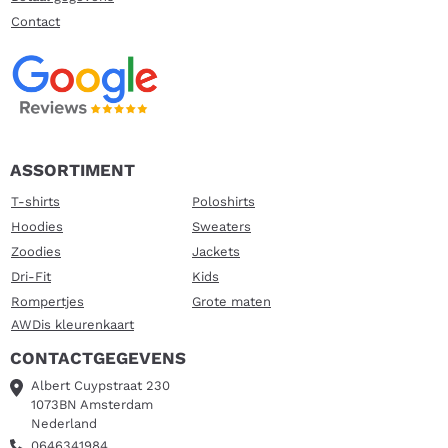
Contact
ASSORTIMENT
T-shirts
Poloshirts
Hoodies
Sweaters
Zoodies
Jackets
Dri-Fit
Kids
Rompertjes
Grote maten
AWDis kleurenkaart
CONTACTGEGEVENS
Albert Cuypstraat 230
1073BN Amsterdam
Nederland
0646341984