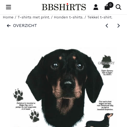
Cookievoorkeuren zijn beschikbaar. Kies instellingen of sta al
0
Home
/
T-shirts met print.
/
Honden t-shirts.
/
Tekkel t-shirt.
OVERZICHT