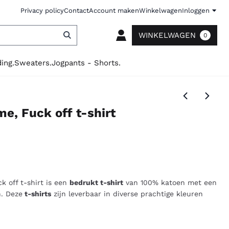
Privacy policy
Contact
Account maken
Winkelwagen
Inloggen
WINKELWAGEN
0
ing.
Sweaters.
Jogpants - Shorts.
e, Fuck off t-shirt
k off t-shirt is een
bedrukt t-shirt
van 100% katoen met een
. Deze
t-shirts
zijn leverbaar in diverse prachtige kleuren