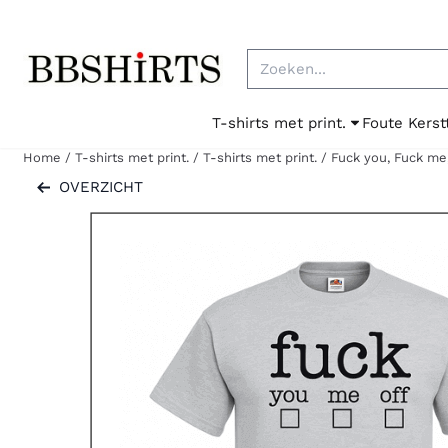
Cookievoorkeuren zijn beschikbaar. Kies instellingen of sta al
Zoeken
T-shirts met print.
Foute Kerst
Home
/
T-shirts met print.
/
T-shirts met print.
/
Fuck you, Fuck me,
OVERZICHT