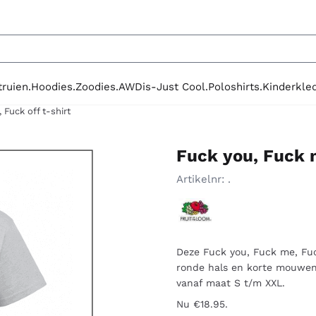
le cookies toe.
truien.
Hoodies.
Zoodies.
AWDis-Just Cool.
Poloshirts.
Kinderkled
 Fuck off t-shirt
Fuck you, Fuck m
Artikelnr:
.
Deze Fuck you, Fuck me, Fuc
ronde hals en korte mouwen
vanaf maat S t/m XXL.
Nu €18.95.