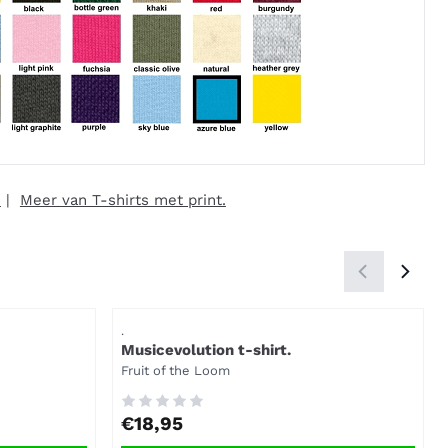
m
|
Meer van T-shirts met print.
Artikelnummer
.
Musicevolution t-shirt.
Merk:
Fruit of the Loom
Prijs: 18,95
€18,95