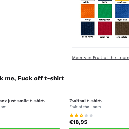
Meer van Fruit of the Loo
k me, Fuck off t-shirt
Artikelnummer
sex just smile t-shirt.
Zwitsal t-shirt.
Merk:
Loom
Fruit of the Loom
Prijs: 18,95
€18,95