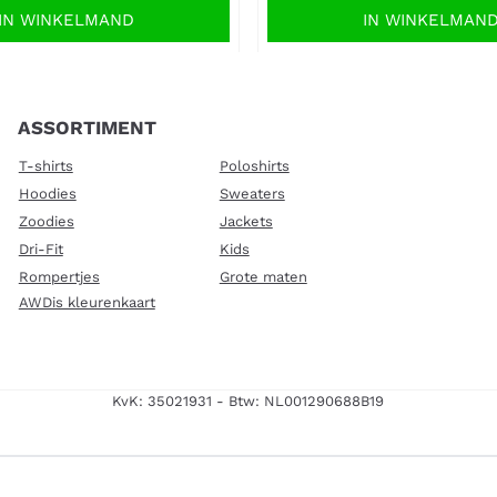
IN WINKELMAND
IN WINKELMAN
ASSORTIMENT
T-shirts
Poloshirts
Hoodies
Sweaters
Zoodies
Jackets
Dri-Fit
Kids
Rompertjes
Grote maten
AWDis kleurenkaart
KvK: 35021931 - Btw: NL001290688B19