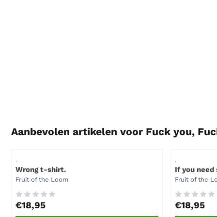
Aanbevolen artikelen voor
Fuck you, Fuc
Artikelnummer
Artikelnummer
.
.
Wrong t-shirt.
If you need 
Merk:
Merk:
Fruit of the Loom
Fruit of the 
Prijs: 18,95
Prijs: 18,95
€18,95
€18,95