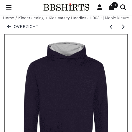
Cookievoorkeuren zijn beschikbaar. Kies instellingen of sta al
0
Home
/
Kinderkleding.
/
Kids Varsity Hoodies JH003J | Mooie kleuren
OVERZICHT