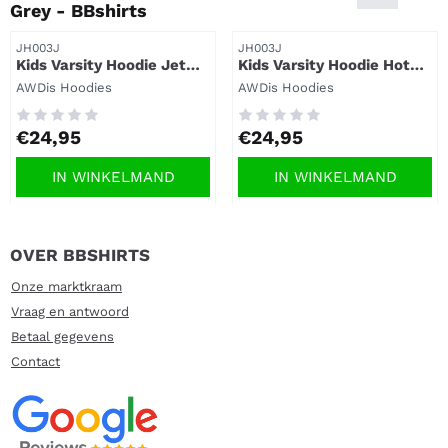
Grey - BBshirts
Artikelnummer
Artikelnummer
JH003J
JH003J
Kids Varsity Hoodie Jet
Kids Varsity Hoodie Hot
Black / Orange Crush -
Pink / French Navy |
Merk:
Merk:
AWDis Hoodies
AWDis Hoodies
BBshirts
BBshirts
Prijs: 24,95
Prijs: 24,95
€24,95
€24,95
IN WINKELMAND
IN WINKELMAND
OVER BBSHIRTS
Onze marktkraam
Vraag en antwoord
Betaal gegevens
Contact