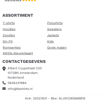
ASSORTIMENT
T-shirts
Poloshirts
Hoodies
Sweaters
Zoodies
Jackets
Dri-Fit
Kids
Rompertjes
Grote maten
AWDis kleurenkaart
CONTACTGEGEVENS
Albert Cuypstraat 230
1073BN Amsterdam
Nederland
0646341984
info@bbshirts.nl
KvK: 35021931 - Btw: NL001290688B19