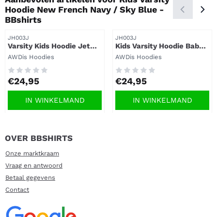
Hoodie New French Navy / Sky Blue -
BBshirts
Artikelnummer
Artikelnummer
JH003J
JH003J
Varsity Kids Hoodie Jet
Kids Varsity Hoodie Baby
Black / Gold | BBshirts
pink / Arctic white |
Merk:
Merk:
AWDis Hoodies
AWDis Hoodies
BBshirts
Prijs: 24,95
Prijs: 24,95
€24,95
€24,95
IN WINKELMAND
IN WINKELMAND
OVER BBSHIRTS
Onze marktkraam
Vraag en antwoord
Betaal gegevens
Contact