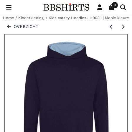
Cookievoorkeuren zijn beschikbaar. Kies instellingen of sta al
0
Home
/
Kinderkleding.
/
Kids Varsity Hoodies JH003J | Mooie kleuren
OVERZICHT