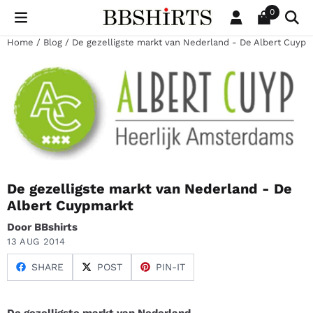
Cookievoorkeuren zijn beschikbaar. Kies instellingen of sta al
0
Home
/
Blog
/
De gezelligste markt van Nederland - De Albert Cuypm
De gezelligste markt van Nederland - De
Albert Cuypmarkt
Door BBshirts
13 AUG 2014
SHARE
POST
PIN-IT
.
De gezelligste markt van Nederland