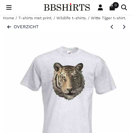
Cookievoorkeuren zijn beschikbaar. Kies instellingen of sta al
0
Home
/
T-shirts met print.
/
Wildlife t-shirts.
/
Witte Tijger t-shirt.
OVERZICHT