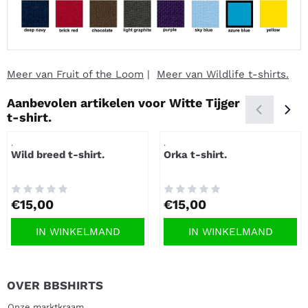
Meer van Fruit of the Loom
|
Meer van Wildlife t-shirts.
Aanbevolen artikelen voor
Witte Tijger
t-shirt.
Artikelnummer
Artikelnummer
.
.
Wild breed t-shirt.
Orka t-shirt.
Prijs: 15,00
Prijs: 15,00
€15,00
€15,00
IN WINKELMAND
IN WINKELMAND
OVER BBSHIRTS
Onze marktkraam