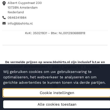
Albert Cuypstraat 230
1073BN Amsterdam
Nederland
0646341984
info@bbshirts.nl
KvK: 35021931 - Btw: NL001290688B19
De vermelde prijzen op www.bbshirts.nl zijn inclusief b.t.w en
exclusief verzendkosten. I
Albert Cuypmarkt
I
Sitemap
I
Wij gebruiken cookies om uw gebruikservaring te
Privacy
BBshirts 2025
optimaliseren, het webverkeer te analyseren en om
gerichte advertenties te kunnen tonen via derde partijen.
Cookie instellingen
Alle cookies toestaan