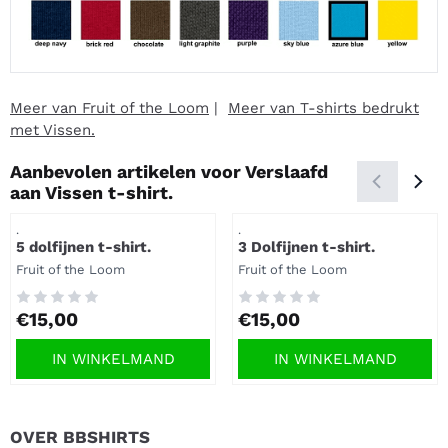
Meer van Fruit of the Loom
|
Meer van T-shirts bedrukt
met Vissen.
Aanbevolen artikelen voor
Verslaafd
aan Vissen t-shirt.
Artikelnummer
Artikelnummer
.
.
5 dolfijnen t-shirt.
3 Dolfijnen t-shirt.
Merk:
Merk:
Fruit of the Loom
Fruit of the Loom
Prijs: 15,00
Prijs: 15,00
€15,00
€15,00
IN WINKELMAND
IN WINKELMAND
OVER BBSHIRTS