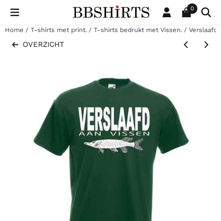
Cookievoorkeuren zijn beschikbaar. Kies instellingen of sta al
0
Home
/
T-shirts met print.
/
T-shirts bedrukt met Vissen.
/
Verslaafd 
OVERZICHT