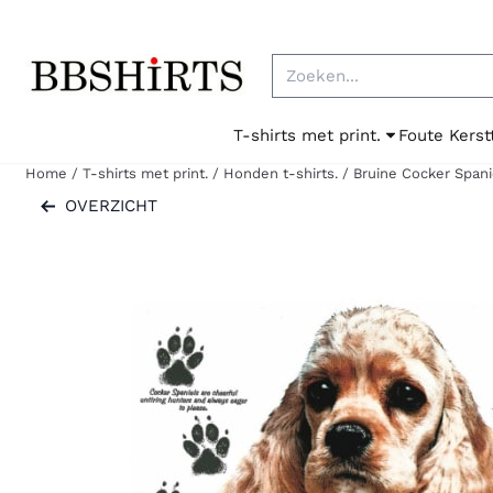
Cookievoorkeuren zijn beschikbaar. Kies instellingen of sta al
Zoeken
T-shirts met print.
Foute Kerst
Home
/
T-shirts met print.
/
Honden t-shirts.
/
Bruine Cocker Spanie
OVERZICHT