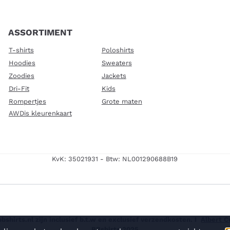
ASSORTIMENT
T-shirts
Poloshirts
Hoodies
Sweaters
Zoodies
Jackets
Dri-Fit
Kids
Rompertjes
Grote maten
AWDis kleurenkaart
KvK: 35021931 - Btw: NL001290688B19
shirts.nl zijn inclusief b.t.w en exclusief verzendkosten. I
Albert 
BBshirts 2025