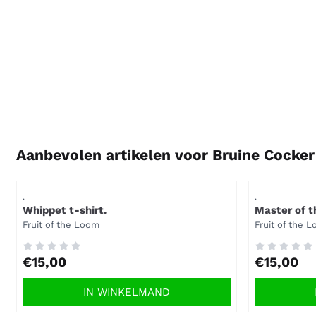
Aanbevolen artikelen voor
Bruine Cocker 
Artikelnummer
Artikelnummer
.
.
Whippet t-shirt.
Master of th
Merk:
Merk:
Fruit of the Loom
Fruit of the 
Prijs: 15,00
Prijs: 15,00
€15,00
€15,00
IN WINKELMAND