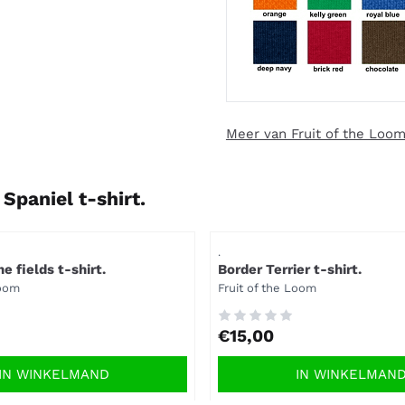
Meer van Fruit of the Loo
Spaniel t-shirt.
Artikelnummer
.
e fields t-shirt.
Border Terrier t-shirt.
Merk:
Loom
Fruit of the Loom
Prijs: 15,00
€15,00
IN WINKELMAND
IN WINKELMAN