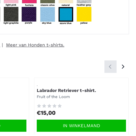
m
|
Meer van Honden t-shirts.
Artikelnummer
.
Labrador Retriever t-shirt.
Merk:
Fruit of the Loom
Prijs: 15,00
€15,00
D
IN WINKELMAND