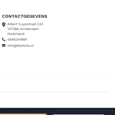
CONTACTGEGEVENS
Albert Cuypstraat 230
1073BN Amsterdam
Nederland
0646341984
info@bbshirts.nl
Cuypmarkt
I
Sitemap
I
Privacy