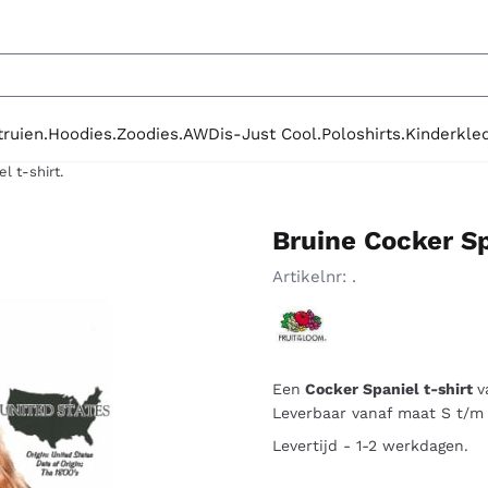
le cookies toe.
truien.
Hoodies.
Zoodies.
AWDis-Just Cool.
Poloshirts.
Kinderkled
l t-shirt.
Bruine Cocker Sp
Artikelnr:
.
Een
Cocker Spaniel t-shirt
v
Leverbaar vanaf maat S t/m 
Levertijd - 1-2 werkdagen.