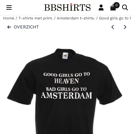
Cookievoorkeuren zijn beschikbaar. Kies instellingen of sta al
0
Home
/
T-shirts met print.
/
Amsterdam t-shirts.
/
Good girls go to h
OVERZICHT