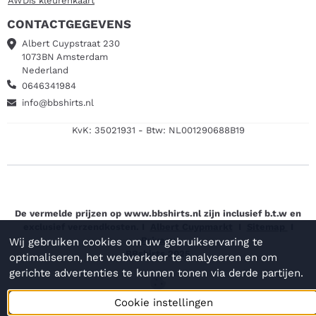
AWDis kleurenkaart
CONTACTGEGEVENS
Albert Cuypstraat 230
1073BN Amsterdam
Nederland
0646341984
info@bbshirts.nl
KvK: 35021931 - Btw: NL001290688B19
De vermelde prijzen op www.bbshirts.nl zijn inclusief b.t.w en
exclusief verzendkosten. I
Albert Cuypmarkt
I
Sitemap
I
Privacy
Wij gebruiken cookies om uw gebruikservaring te
BBshirts 2025
optimaliseren, het webverkeer te analyseren en om
gerichte advertenties te kunnen tonen via derde partijen.
Cookie instellingen