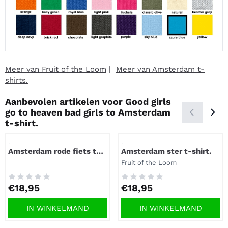
Meer van Fruit of the Loom
|
Meer van Amsterdam t-
shirts.
Aanbevolen artikelen voor
Good girls
go to heaven bad girls to Amsterdam
t-shirt.
Artikelnummer
Artikelnummer
.
.
Amsterdam rode fiets t-
Amsterdam ster t-shirt.
shirt.
Merk:
Fruit of the Loom
Prijs: 18,95
Prijs: 18,95
€18,95
€18,95
IN WINKELMAND
IN WINKELMAND