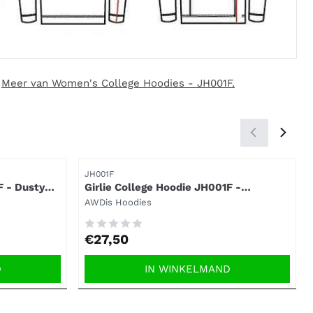
|
Meer van Women's College Hoodies - JH001F.
Artikelnummer
JH001F
F - Dusty
Girlie College Hoodie JH001F -
Candyfloss pink.
Merk:
AWDis Hoodies
Prijs: 27,50
€27,50
D
IN WINKELMAND