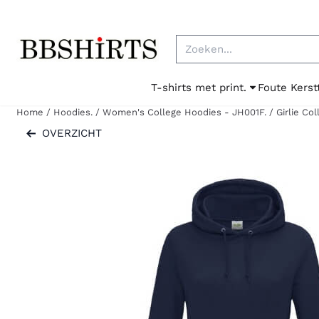
Cookievoorkeuren zijn beschikbaar. Kies instellingen of sta al
Zoeken
T-shirts met print.
Foute Kerst
Home
/
Hoodies.
/
Women's College Hoodies - JH001F.
/
Girlie Co
OVERZICHT