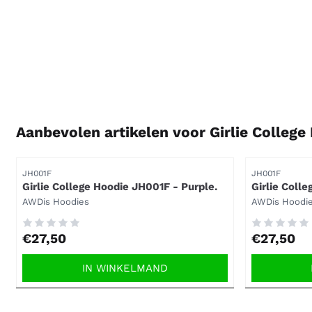
Aanbevolen artikelen voor
Girlie Colleg
Artikelnummer
Artikelnummer
JH001F
JH001F
Girlie College Hoodie JH001F - Purple.
Girlie Coll
Merk:
Merk:
AWDis Hoodies
AWDis Hoodi
Prijs: 27,50
Prijs: 27,50
€27,50
€27,50
IN WINKELMAND