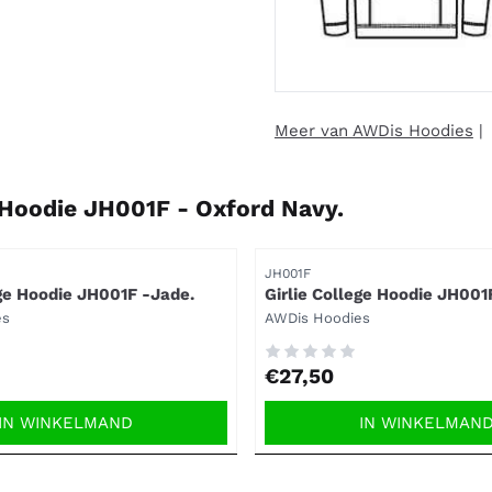
Meer van AWDis Hoodies
e Hoodie JH001F - Oxford Navy.
Artikelnummer
JH001F
ege Hoodie JH001F -Jade.
Girlie College Hoodie JH001
Green.
Merk:
es
AWDis Hoodies
Prijs: 27,50
€27,50
IN WINKELMAND
IN WINKELMAN