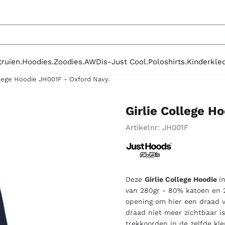
le cookies toe.
truien.
Hoodies.
Zoodies.
AWDis-Just Cool.
Poloshirts.
Kinderkled
llege Hoodie JH001F - Oxford Navy.
Girlie College H
Artikelnr:
JH001F
Deze
Girlie College Hoodie
i
van 280gr - 80% katoen en 2
opening om hier een draad v
draad niet meer zichtbaar 
trekkoorden in de zelfde kleu