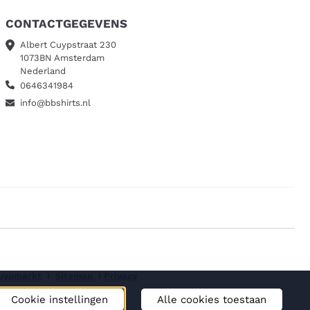
CONTACTGEGEVENS
Albert Cuypstraat 230
1073BN Amsterdam
Nederland
0646341984
info@bbshirts.nl
Cuypmarkt
I
Sitemap
I
Privacy
Cookie instellingen
Alle cookies toestaan