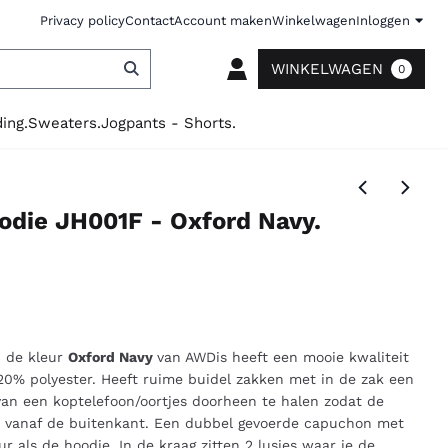
Privacy policy
Contact
Account maken
Winkelwagen
Inloggen
WINKELWAGEN
0
ing.
Sweaters.
Jogpants - Shorts.
oodie JH001F - Oxford Navy.
n de kleur
Oxford Navy
van AWDis heeft een mooie kwaliteit
0% polyester. Heeft ruime buidel zakken met in de zak een
an een koptelefoon/oortjes doorheen te halen zodat de
is vanaf de buitenkant. Een dubbel gevoerde capuchon met
r als de hoodie. In de kraag zitten 2 lusjes waar je de