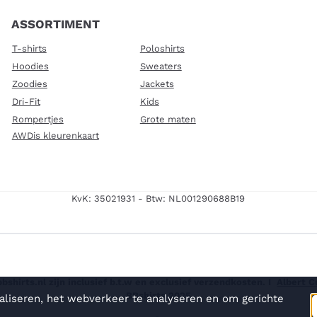
ASSORTIMENT
T-shirts
Poloshirts
Hoodies
Sweaters
Zoodies
Jackets
Dri-Fit
Kids
Rompertjes
Grote maten
AWDis kleurenkaart
KvK: 35021931 - Btw: NL001290688B19
shirts.nl zijn inclusief b.t.w en exclusief verzendkosten. I
Albert 
BBshirts 2025
aliseren, het webverkeer te analyseren en om gerichte