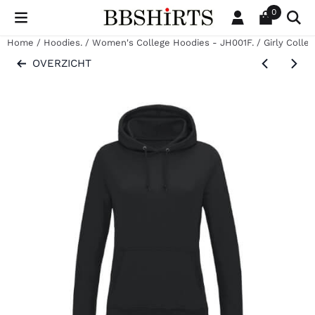
Cookievoorkeuren zijn beschikbaar. Kies instellingen of sta al
0
Home
/
Hoodies.
/
Women's College Hoodies - JH001F.
/
Girly Colle
OVERZICHT