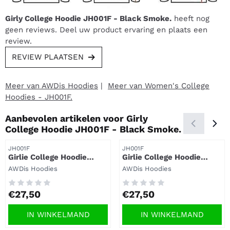
Girly College Hoodie JH001F - Black Smoke.
heeft nog
geen reviews. Deel uw product ervaring en plaats een
review.
REVIEW PLAATSEN
Meer van AWDis Hoodies
|
Meer van Women's College
Hoodies - JH001F.
Aanbevolen artikelen voor
Girly
College Hoodie JH001F - Black Smoke.
Artikelnummer
Artikelnummer
JH001F
JH001F
Girlie College Hoodie
Girlie College Hoodie
JH001F- Jet black.
JH001F - Burgundy.
Merk:
Merk:
AWDis Hoodies
AWDis Hoodies
Prijs: 27,50
Prijs: 27,50
€27,50
€27,50
IN WINKELMAND
IN WINKELMAND