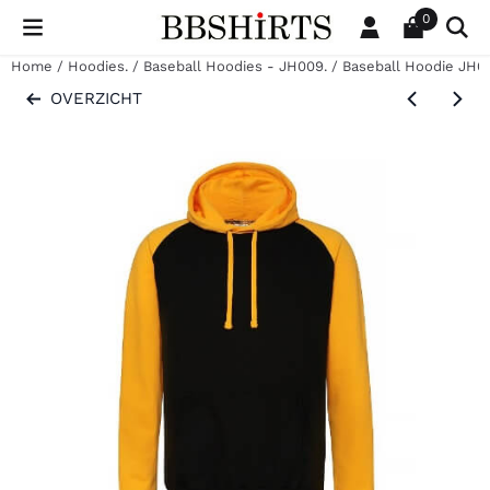
Cookievoorkeuren zijn beschikbaar. Kies instellingen of sta al
0
Home
/
Hoodies.
/
Baseball Hoodies - JH009.
/
Baseball Hoodie JH00
OVERZICHT