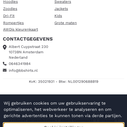
Hoodies
Sweaters
Zoodies
Jackets
Dri-Fit
Kids
Rompertjes
Grote maten
AWDis kleurenkaart
CONTACTGEGEVENS
Albert Cuypstraat 230
1073BN Amsterdam
Nederland
0646341984
info@bbshirts.nl
KvK: 35021931 - Btw: NL001290688B19
Wij gebruiken cookies om uw gebruikservaring te
optimaliseren, het webverkeer te analyseren en om
De vermelde prijzen op www.bbshirts.nl zijn inclusief b.t.w en
gerichte advertenties te kunnen tonen via derde partijen.
exclusief verzendkosten. I
Albert Cuypmarkt
I
Sitemap
I
Privacy