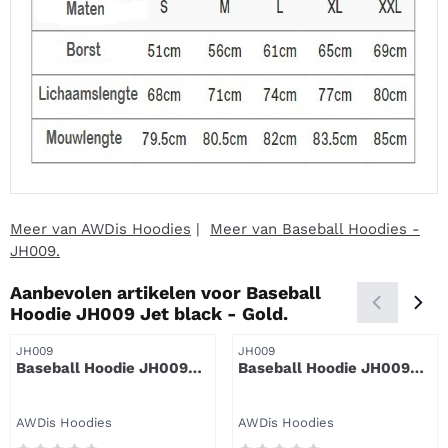
Meer van AWDis Hoodies
|
Meer van Baseball Hoodies -
JH009.
Aanbevolen artikelen voor
Baseball
Hoodie JH009 Jet black - Gold.
Artikelnummer
Artikelnummer
JH009
JH009
Baseball Hoodie JH009
Baseball Hoodie JH009
Jet black - Fire red.
Heather grey - Jet black.
Merk:
Merk:
AWDis Hoodies
AWDis Hoodies