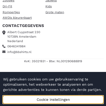
Zoodies
Jackets
Dri-Fit
Kids
Rompertjes
Grote maten
AWDis kleurenkaart
CONTACTGEGEVENS
Albert Cuypstraat 230
1073BN Amsterdam
Nederland
0646341984
info@bbshirts.nl
KvK: 35021931 - Btw: NL001290688B19
Wij gebruiken cookies om uw gebruikservaring te
optimaliseren, het webverkeer te analyseren en om
De vermelde prijzen op www.bbshirts.nl zijn inclusief b.t.w en
gerichte advertenties te kunnen tonen via derde partijen.
exclusief verzendkosten. I
Albert Cuypmarkt
I
Sitemap
I
Privacy
Cookie instellingen
BBshirts 2025