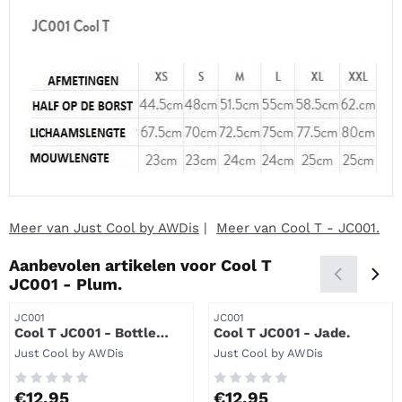
Meer van Just Cool by AWDis
|
Meer van Cool T - JC001.
Aanbevolen artikelen voor
Cool T
JC001 - Plum.
Artikelnummer
Artikelnummer
JC001
JC001
Cool T JC001 - Bottle
Cool T JC001 - Jade.
green.
Merk:
Merk:
Just Cool by AWDis
Just Cool by AWDis
Prijs: 12,95
Prijs: 12,95
€12,95
€12,95