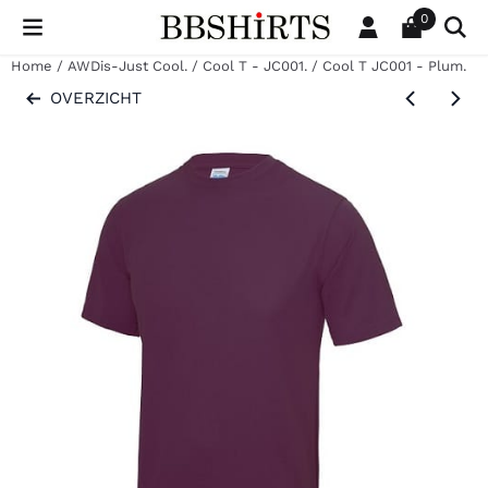
Cookievoorkeuren zijn beschikbaar. Kies instellingen of sta al
0
Home
/
AWDis-Just Cool.
/
Cool T - JC001.
/
Cool T JC001 - Plum.
OVERZICHT