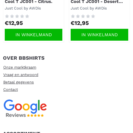
Cool T JC001 - Citrus.
Cool T JC001 - Desert
sand.
Merk:
Merk:
Just Cool by AWDis
Just Cool by AWDis
Prijs: 12,95
Prijs: 12,95
€12,95
€12,95
IN WINKELMAND
IN WINKELMAND
OVER BBSHIRTS
Onze marktkraam
Vraag en antwoord
Betaal gegevens
Contact