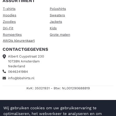
ASSORTIMENT
T-shirts
Poloshirts
Hoodies
Sweaters
Zoodies
Jackets
Dri-Fit
Kids
Rompertjes
Grote maten
AWDis kleurenkaart
CONTACTGEGEVENS
Albert Cuypstraat 230
1073BN Amsterdam
Nederland
0646341984
info@bbshirts.nl
KvK: 35021931 - Btw: NL001290688B19
Wij gebruiken cookies om uw gebruikservaring te
optimaliseren, het webverkeer te analyseren en om