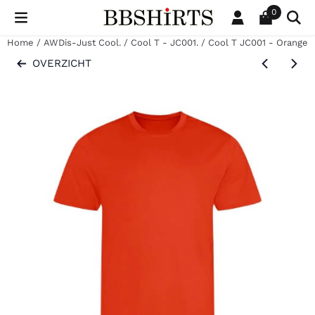
Cookievoorkeuren zijn beschikbaar. Kies instellingen of sta al
0
Home
/
AWDis-Just Cool.
/
Cool T - JC001.
/
Cool T JC001 - Orange f
OVERZICHT