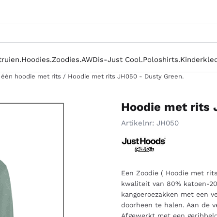
le cookies toe.
truien.
Hoodies.
Zoodies.
AWDis-Just Cool.
Poloshirts.
Kinderkled
 één hoodie met rits
/
Hoodie met rits JH050 - Dusty Green.
Hoodie met rits
Artikelnr:
JH050
Een Zoodie ( Hoodie met rits
kwaliteit van 80% katoen-20%
kangoeroezakken met een ve
doorheen te halen. Aan de v
Afgewerkt met een geribbel