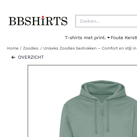
Cookievoorkeuren zijn beschikbaar. Kies instellingen of sta al
Zoeken
T-shirts met print.
Foute Kerst
Home
/
Zoodies.
/
Uniseks Zoodies bedrukken – Comfort en stijl in
OVERZICHT