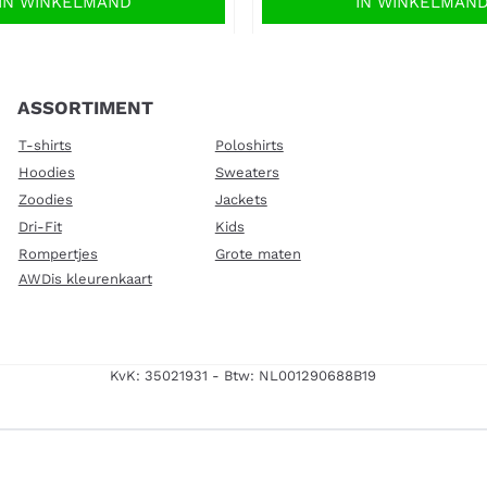
IN WINKELMAND
IN WINKELMAN
ASSORTIMENT
T-shirts
Poloshirts
Hoodies
Sweaters
Zoodies
Jackets
Dri-Fit
Kids
Rompertjes
Grote maten
AWDis kleurenkaart
KvK: 35021931 - Btw: NL001290688B19