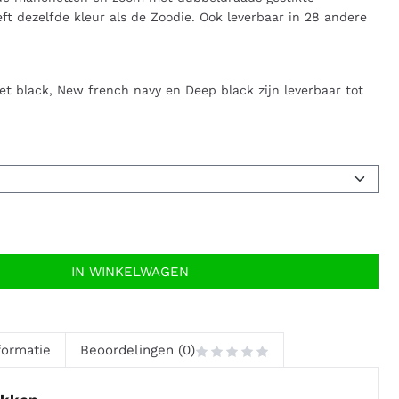
eft dezelfde kleur als de Zoodie. Ook leverbaar in 28 andere
Jet black, New french navy en Deep black zijn leverbaar tot
IN WINKELWAGEN
formatie
Beoordelingen (0)