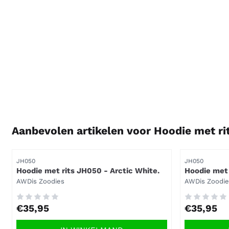
Aanbevolen artikelen voor
Hoodie met ri
Artikelnummer
Artikelnummer
JH050
JH050
Hoodie met rits JH050 - Arctic White.
Hoodie met 
Merk:
Merk:
AWDis Zoodies
AWDis Zoodie
Prijs: 35,95
Prijs: 35,95
€35,95
€35,95