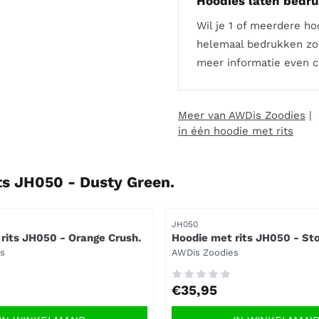
Hoodies laten bedr
Wil je 1 of meerdere h
helemaal bedrukken zoa
meer informatie even c
Meer van AWDis Zoodies
|
in één hoodie met rits
ts JH050 - Dusty Green.
Artikelnummer
JH050
rits JH050 - Orange Crush.
Hoodie met rits JH050 - St
Merk:
s
AWDis Zoodies
Prijs: 35,95
€35,95