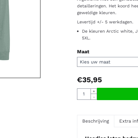
detailleringen. Het koord he
geweldige kleuren.
Levertijd +/- 5 werkdagen.
De kleuren Arctic white, 
5XL.
Maat
€
35,95
Aantal
+
-
Beschrijving
Extra in