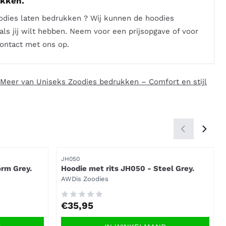
ukken.
oodies laten bedrukken ? Wij kunnen de hoodies
ls jij wilt hebben. Neem voor een prijsopgave of voor
ontact met ons op.
Meer van Uniseks Zoodies bedrukken – Comfort en stijl
Artikelnummer
JH050
orm Grey.
Hoodie met rits JH050 - Steel Grey.
Merk:
AWDis Zoodies
Prijs: 35,95
€35,95