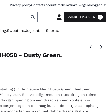
Privacy policy
Contact
Account maken
Winkelwagen
Inloggen
WINKELWAGEN
0
ing.
Sweaters.
Jogpants - Shorts.
 JH050 - Dusty Green.
sluiting ) in de nieuwe kleur Dusty Green. Heeft een
 polyester. Een volledige metalen ritssluiting en ruime
rborgen opening om een draad van een koptelefoon
erborgen lusjes in de kraag kunt u de oortjes aan ophangen.
de manchetten en zoom met dubbeldraads gestikte