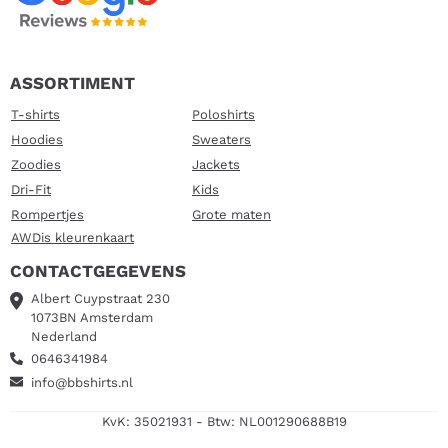
ASSORTIMENT
T-shirts
Poloshirts
Hoodies
Sweaters
Zoodies
Jackets
Dri-Fit
Kids
Rompertjes
Grote maten
AWDis kleurenkaart
CONTACTGEGEVENS
Albert Cuypstraat 230
1073BN Amsterdam
Nederland
0646341984
info@bbshirts.nl
KvK: 35021931 - Btw: NL001290688B19