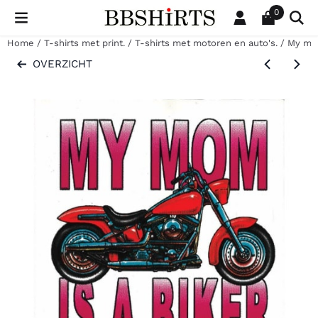
Cookievoorkeuren zijn beschikbaar. Kies instellingen of sta al
0
Home
/
T-shirts met print.
/
T-shirts met motoren en auto's.
/
My mom
OVERZICHT