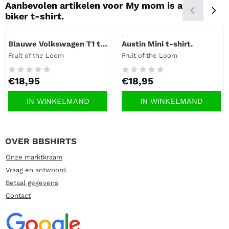
Aanbevolen artikelen voor
My mom is a
biker t-shirt.
Artikelnummer
Artikelnummer
.
.
Blauwe Volkswagen T1 t-
Austin Mini t-shirt.
shirt.
Merk:
Merk:
Fruit of the Loom
Fruit of the Loom
Prijs: 18,95
Prijs: 18,95
€18,95
€18,95
IN WINKELMAND
IN WINKELMAND
OVER BBSHIRTS
Onze marktkraam
Vraag en antwoord
Betaal gegevens
Contact