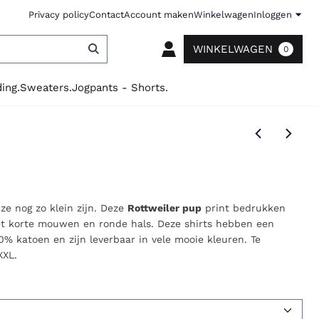
Privacy policy
Contact
Account maken
Winkelwagen
Inloggen
WINKELWAGEN
0
ing.
Sweaters.
Jogpants - Shorts.
 ze nog zo klein zijn. Deze
Rottweiler pup
print bedrukken
met korte mouwen en ronde hals. Deze shirts hebben een
0% katoen en zijn leverbaar in vele mooie kleuren. Te
XXL.