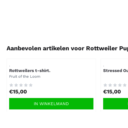
Aanbevolen artikelen voor
Rottweiler Pu
Artikelnummer
Artikelnummer
.
.
Rottweilers t-shirt.
Stressed Ou
Merk:
Fruit of the Loom
Prijs: 15,00
Prijs: 15,00
€15,00
€15,00
IN WINKELMAND