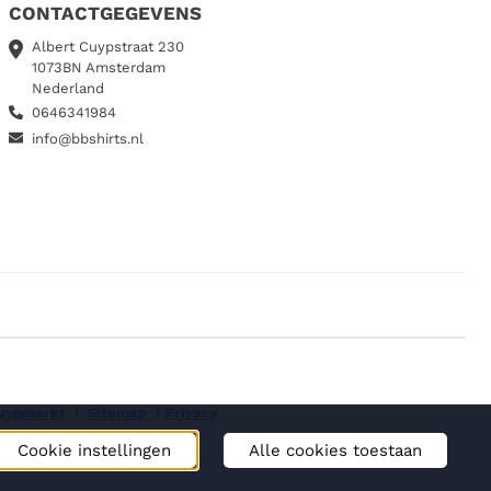
CONTACTGEGEVENS
Albert Cuypstraat 230
1073BN Amsterdam
Nederland
0646341984
info@bbshirts.nl
Cuypmarkt
I
Sitemap
I
Privacy
Cookie instellingen
Alle cookies toestaan