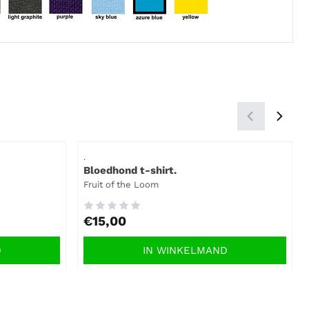
Artikelnummer
.
Bloedhond t-shirt.
Merk:
Fruit of the Loom
Prijs: 15,00
€15,00
D
IN WINKELMAND