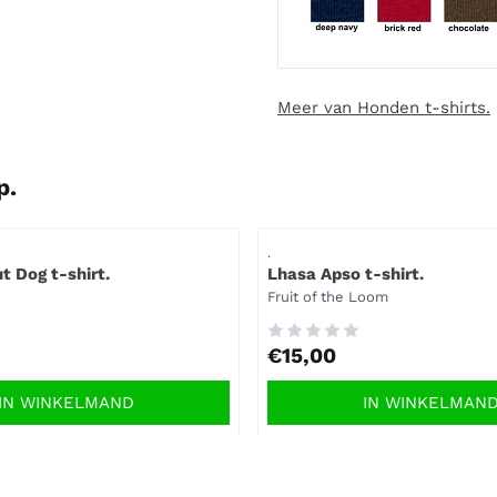
Meer van Honden t-shirts.
p.
Artikelnummer
.
t Dog t-shirt.
Lhasa Apso t-shirt.
Merk:
Fruit of the Loom
Prijs: 15,00
€15,00
IN WINKELMAND
IN WINKELMAN