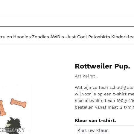
le cookies toe.
truien.
Hoodies.
Zoodies.
AWDis-Just Cool.
Poloshirts.
Kinderkled
Rottweiler Pup.
Artikelnr:
.
Wat zijn ze toch schattig als
wij voor je op een t-shirt 
mooie kwaliteit van 190gr-10
bestellen vanaf maat S t/m 
Kleur van t-shirt.