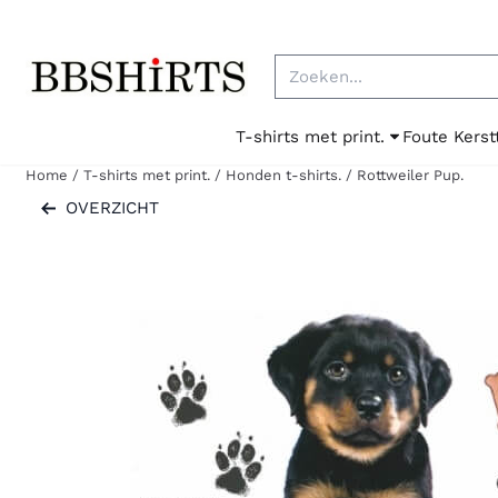
Cookievoorkeuren zijn beschikbaar. Kies instellingen of sta al
Zoeken
T-shirts met print.
Foute Kerst
Home
/
T-shirts met print.
/
Honden t-shirts.
/
Rottweiler Pup.
OVERZICHT