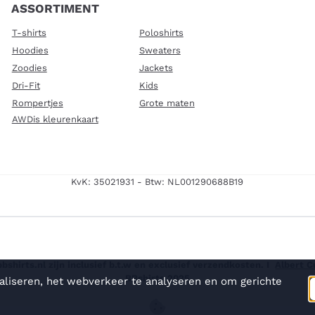
ASSORTIMENT
T-shirts
Poloshirts
Hoodies
Sweaters
Zoodies
Jackets
Dri-Fit
Kids
Rompertjes
Grote maten
AWDis kleurenkaart
KvK: 35021931 - Btw: NL001290688B19
shirts.nl zijn inclusief b.t.w en exclusief verzendkosten. I
Albert 
BBshirts 2025
aliseren, het webverkeer te analyseren en om gerichte