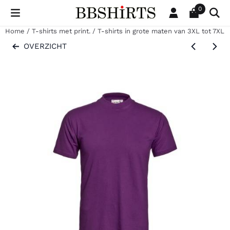
Cookievoorkeuren zijn beschikbaar. Kies instellingen of sta al
0
Home
/
T-shirts met print.
/
T-shirts in grote maten van 3XL tot 7XL.
OVERZICHT