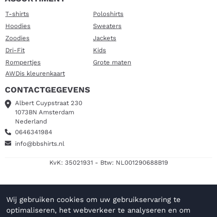
T-shirts
Poloshirts
Hoodies
Sweaters
Zoodies
Jackets
Dri-Fit
Kids
Rompertjes
Grote maten
AWDis kleurenkaart
CONTACTGEGEVENS
Albert Cuypstraat 230
1073BN Amsterdam
Nederland
0646341984
info@bbshirts.nl
KvK: 35021931 - Btw: NL001290688B19
Wij gebruiken cookies om uw gebruikservaring te
optimaliseren, het webverkeer te analyseren en om