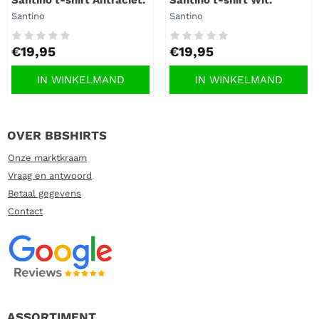
Santino t-shirt Antraciet.
Santino t-shirt Wit.
Merk:
Merk:
Santino
Santino
Prijs: 19,95
Prijs: 19,95
€19,95
€19,95
IN WINKELMAND
IN WINKELMAND
OVER BBSHIRTS
Onze marktkraam
Vraag en antwoord
Betaal gegevens
Contact
ASSORTIMENT