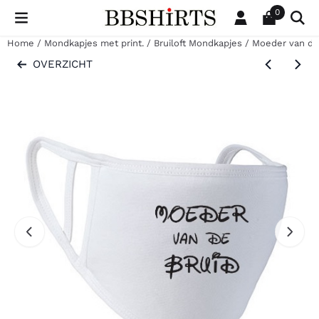
Cookievoorkeuren zijn beschikbaar. Kies instellingen of sta al
0
Home
/
Mondkapjes met print.
/
Bruiloft Mondkapjes
/
Moeder van de
OVERZICHT