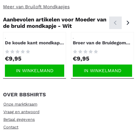
Meer van Bruiloft Mondkapjes
Aanbevolen artikelen voor
Moeder van
de bruid mondkapje - Wit
Artikelnummer
Artikelnummer
.
.
De koude kant mondkapje
Broer van de Bruidegom
- Wit
mondkapje
Prijs: 9,95
Prijs: 9,95
€9,95
€9,95
IN WINKELMAND
IN WINKELMAND
OVER BBSHIRTS
Onze marktkraam
Vraag en antwoord
Betaal gegevens
Contact