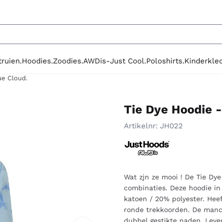
le cookies toe.
truien.
Hoodies.
Zoodies.
AWDis-Just Cool.
Poloshirts.
Kinderkled
ue Cloud.
Tie Dye Hoodie -
Artikelnr:
JH022
Wat zjn ze mooi ! De Tie Dye
combinaties. Deze hoodie in
katoen / 20% polyester. He
ronde trekkoorden. De manch
dubbel gestikte naden. Leve