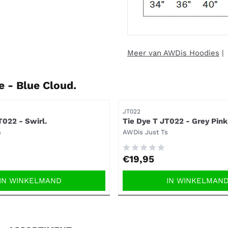
Meer van AWDis Hoodies
e - Blue Cloud.
Artikelnummer
JT022
T022 - Swirl.
Tie Dye T JT022 - Grey Pink
Merk:
s
AWDis Just Ts
Prijs: 19,95
€19,95
IN WINKELMAND
IN WINKELMAN