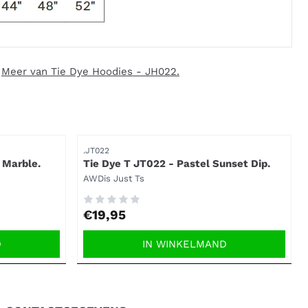
|
Meer van Tie Dye Hoodies - JH022.
Artikelnummer
.JT022
 Marble.
Tie Dye T JT022 - Pastel Sunset Dip.
Merk:
AWDis Just Ts
Prijs: 19,95
€19,95
D
IN WINKELMAND