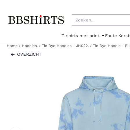
Cookievoorkeuren zijn beschikbaar. Kies instellingen of sta al
Zoeken
T-shirts met print.
Foute Kerst
Home
/
Hoodies.
/
Tie Dye Hoodies - JH022.
/
Tie Dye Hoodie - Bl
OVERZICHT