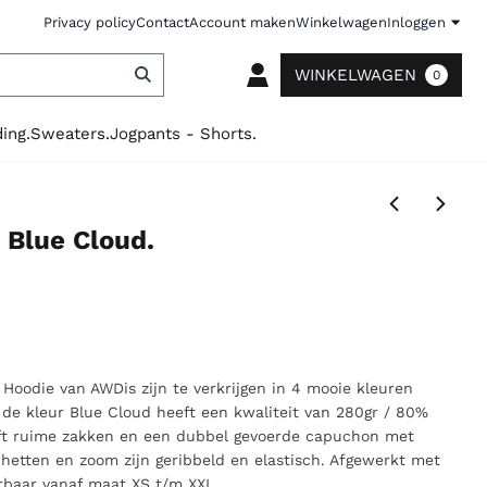
Privacy policy
Contact
Account maken
Winkelwagen
Inloggen
WINKELWAGEN
0
ing.
Sweaters.
Jogpants - Shorts.
 Blue Cloud.
 Hoodie van AWDis zijn te verkrijgen in 4 mooie kleuren
 de kleur Blue Cloud heeft een kwaliteit van 280gr / 80%
eft ruime zakken en een dubbel gevoerde capuchon met
etten en zoom zijn geribbeld en elastisch. Afgewerkt met
rbaar vanaf maat XS t/m XXL.