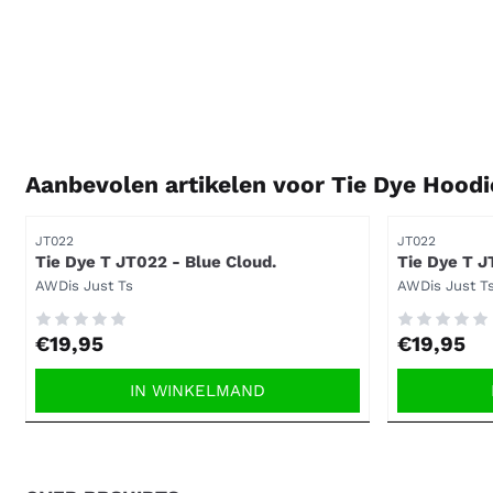
Aanbevolen artikelen voor
Tie Dye Hoodi
Artikelnummer
Artikelnummer
JT022
JT022
Tie Dye T JT022 - Blue Cloud.
Tie Dye T J
Merk:
Merk:
AWDis Just Ts
AWDis Just T
Prijs: 19,95
Prijs: 19,95
€19,95
€19,95
IN WINKELMAND