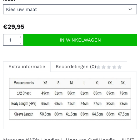
€
29,95
Aantal
+
IN WINKELWAGEN
-
Extra informatie
Beoordelingen (0)
Meer van AWDis Hoodies
|
Meer van Surf Hoodie - JH017.