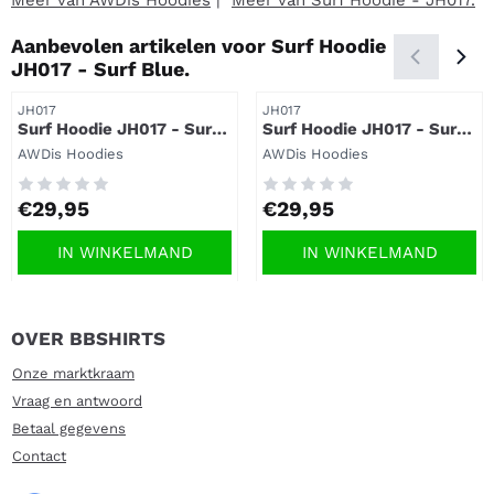
Aanbevolen artikelen voor
Surf Hoodie
JH017 - Surf Blue.
Artikelnummer
Artikelnummer
JH017
JH017
Surf Hoodie JH017 - Surf
Surf Hoodie JH017 - Surf
Ocean - BBshirts.
Pink.
Merk:
Merk:
AWDis Hoodies
AWDis Hoodies
Prijs: 29,95
Prijs: 29,95
€29,95
€29,95
IN WINKELMAND
IN WINKELMAND
OVER BBSHIRTS
Onze marktkraam
Vraag en antwoord
Betaal gegevens
Contact