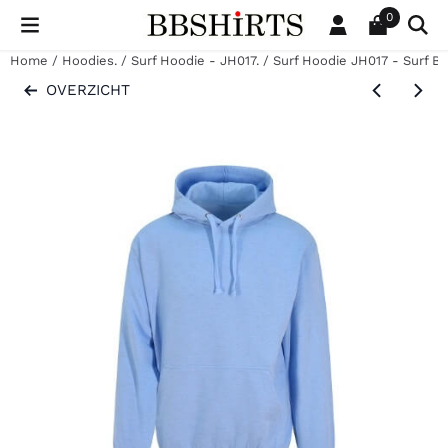
Cookievoorkeuren zijn beschikbaar. Kies instellingen of sta al
0
Home
/
Hoodies.
/
Surf Hoodie - JH017.
/
Surf Hoodie JH017 - Surf Bl
OVERZICHT