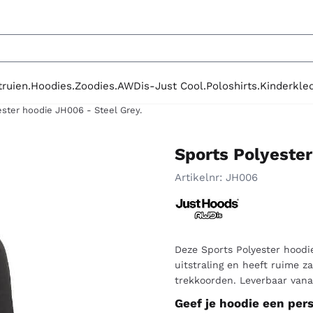
le cookies toe.
truien.
Hoodies.
Zoodies.
AWDis-Just Cool.
Poloshirts.
Kinderkled
ester hoodie JH006 - Steel Grey.
Sports Polyester
Artikelnr:
JH006
Deze Sports Polyester hoodi
uitstraling en heeft ruime
trekkoorden. Leverbaar vana
Geef je hoodie een perso