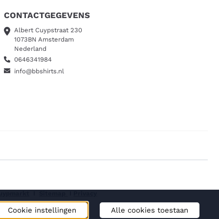
CONTACTGEGEVENS
Albert Cuypstraat 230
1073BN Amsterdam
Nederland
0646341984
info@bbshirts.nl
Cuypmarkt
I
Sitemap
I
Privacy
Cookie instellingen
Alle cookies toestaan