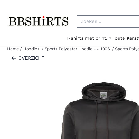
Cookievoorkeuren zijn beschikbaar. Kies instellingen of sta al
Zoeken
T-shirts met print.
Foute Kerst
Home
/
Hoodies.
/
Sports Polyester Hoodie - JH006.
/
Sports Poly
OVERZICHT