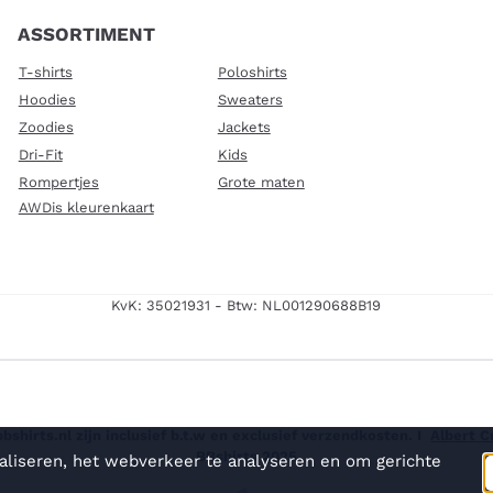
ASSORTIMENT
T-shirts
Poloshirts
Hoodies
Sweaters
Zoodies
Jackets
Dri-Fit
Kids
Rompertjes
Grote maten
AWDis kleurenkaart
KvK: 35021931 - Btw: NL001290688B19
shirts.nl zijn inclusief b.t.w en exclusief verzendkosten. I
Albert 
BBshirts 2025
aliseren, het webverkeer te analyseren en om gerichte