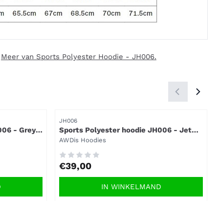
|
Meer van Sports Polyester Hoodie - JH006.
Artikelnummer
JH006
006 - Grey
Sports Polyester hoodie JH006 - Jet
Black.
Merk:
AWDis Hoodies
Prijs: 39,00
€39,00
D
IN WINKELMAND