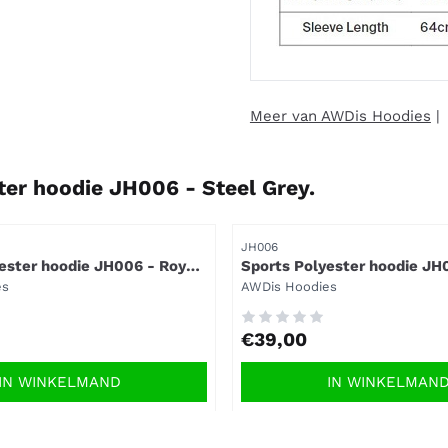
Meer van AWDis Hoodies
ter hoodie JH006 - Steel Grey.
Artikelnummer
JH006
ester hoodie JH006 - Royal
Sports Polyester hoodie JH
Melange.
Merk:
es
AWDis Hoodies
Prijs: 39,00
€39,00
IN WINKELMAND
IN WINKELMAN