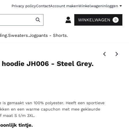
Privacy policy
Contact
Account maken
Winkelwagen
Inloggen
WINKELWAGEN
0
ing.
Sweaters.
Jogpants - Shorts.
 hoodie JH006 - Steel Grey.
e is gemaakt van 100% polyester. Heeft een sportieve
 zakken en een warme capuchon met mee gekleurde
f maat S t/m 3XL.
onlijk tintje.