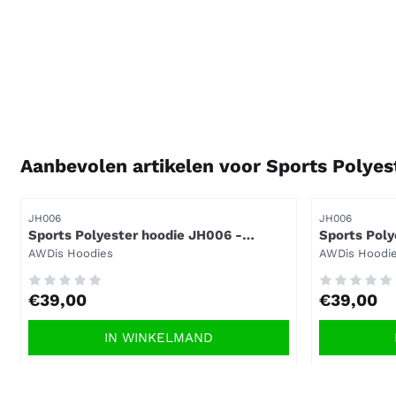
Aanbevolen artikelen voor
Sports Polyes
Artikelnummer
Artikelnummer
JH006
JH006
Sports Polyester hoodie JH006 -
Sports Poly
Oxford Navy.
Blue.
Merk:
Merk:
AWDis Hoodies
AWDis Hoodi
Prijs: 39,00
Prijs: 39,00
€39,00
€39,00
IN WINKELMAND