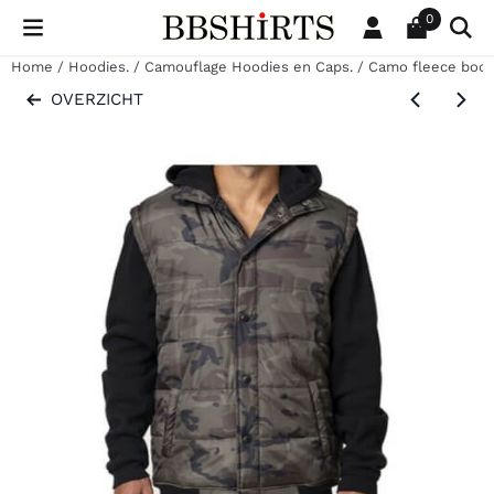
Cookievoorkeuren zijn beschikbaar. Kies instellingen of sta al
0
Home
/
Hoodies.
/
Camouflage Hoodies en Caps.
/
Camo fleece bod
OVERZICHT