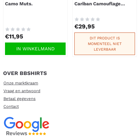
Camo Muts.
Cariban Camouflage
hoodie.
Prijs: 29,95
€29,95
Prijs: 11,95
€11,95
DIT PRODUCT IS
MOMENTEEL NIET
IN WINKELMAND
LEVERBAAR
OVER BBSHIRTS
Onze marktkraam
Vraag en antwoord
Betaal gegevens
Contact