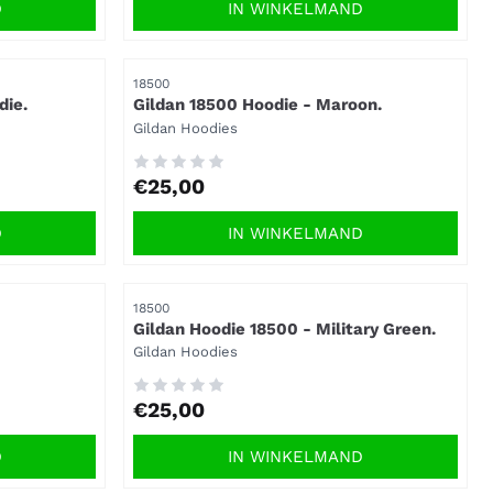
D
IN WINKELMAND
Artikelnummer
18500
die.
Gildan 18500 Hoodie - Maroon.
Merk:
Gildan Hoodies
Prijs: 25,00
€25,00
D
IN WINKELMAND
Artikelnummer
18500
Gildan Hoodie 18500 - Military Green.
Merk:
Gildan Hoodies
Prijs: 25,00
€25,00
D
IN WINKELMAND