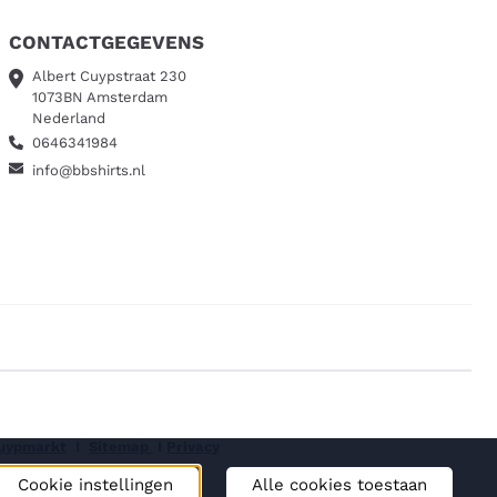
CONTACTGEGEVENS
Albert Cuypstraat 230
1073BN Amsterdam
Nederland
0646341984
info@bbshirts.nl
Cuypmarkt
I
Sitemap
I
Privacy
Cookie instellingen
Alle cookies toestaan