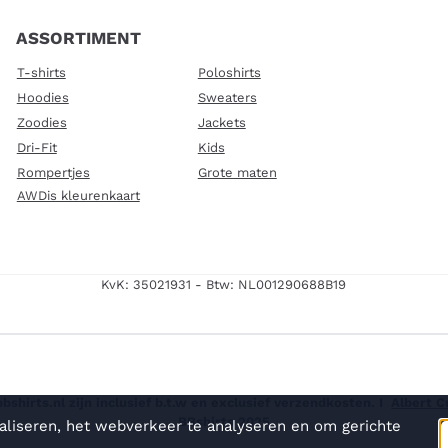
ASSORTIMENT
T-shirts
Poloshirts
Hoodies
Sweaters
Zoodies
Jackets
Dri-Fit
Kids
Rompertjes
Grote maten
AWDis kleurenkaart
KvK: 35021931 - Btw: NL001290688B19
shirts.nl zijn inclusief b.t.w en exclusief verzendkosten. I
Albert 
BBshirts 2025
aliseren, het webverkeer te analyseren en om gerichte