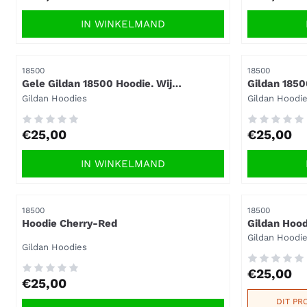
IN WINKELMAND
Artikelnummer
Artikelnummer
18500
18500
Gele Gildan 18500 Hoodie. Wij
Gildan 1850
bedrukken ook !
Merk:
Merk:
Gildan Hoodies
Gildan Hoodi
Prijs: 25,00
Prijs: 25,00
€25,00
€25,00
IN WINKELMAND
Artikelnummer
Artikelnummer
18500
18500
Hoodie Cherry-Red
Gildan Hood
Merk:
Gildan Hoodi
Merk:
Gildan Hoodies
Prijs: 25,00
€25,00
Prijs: 25,00
€25,00
DIT PR