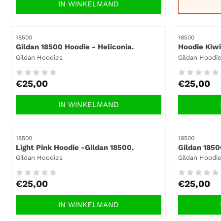
IN WINKELMAND
Artikelnummer
Artikelnummer
18500
18500
Gildan 18500 Hoodie - Heliconia.
Hoodie Kiwi
Merk:
Merk:
Gildan Hoodies
Gildan Hoodi
Prijs: 25,00
Prijs: 25,00
€25,00
€25,00
IN WINKELMAND
Artikelnummer
Artikelnummer
18500
18500
Light Pink Hoodie -Gildan 18500.
Gildan 1850
Merk:
Merk:
Gildan Hoodies
Gildan Hoodi
Prijs: 25,00
Prijs: 25,00
€25,00
€25,00
IN WINKELMAND