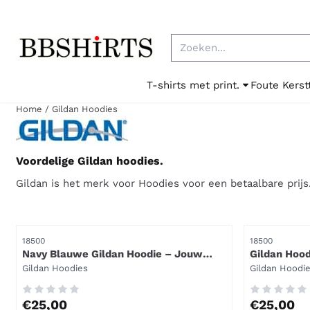
Cookievoorkeuren zijn beschikbaar. Kies instellingen of sta al
Zoeken
T-shirts met print.
Foute Kerst
Home
/
Gildan Hoodies
Voordelige Gildan hoodies.
Gildan is het merk voor Hoodies voor een betaalbare prijs
Artikelnummer
Artikelnummer
18500
18500
Navy Blauwe Gildan Hoodie – Jouw
Gildan Hood
Nieuwe Favoriete Trui
Merk:
Merk:
Gildan Hoodies
Gildan Hoodi
Prijs: 25,00
Prijs: 25,00
€25,00
€25,00