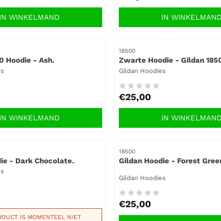
IN WINKELMAND
IN WINKELMAN
Artikelnummer
18500
0 Hoodie - Ash.
Zwarte Hoodie - Gildan 185
Leverbaar tot 5XL.
Merk:
es
Gildan Hoodies
Prijs: 25,00
€25,00
IN WINKELMAND
IN WINKELMAN
Artikelnummer
18500
ie - Dark Chocolate.
Gildan Hoodie - Forest Gree
es
Merk:
Gildan Hoodies
Prijs: 25,00
€25,00
ODUCT IS MOMENTEEL NIET