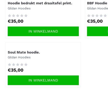
Hoodie bedrukt met draaitafel print.
BBF Hoodie 
Merk:
Merk:
Gildan Hoodies
Gildan Hoodi
Prijs: 35,00
Prijs: 35,00
€35,00
€35,00
IN WINKELMAND
Artikelnummer
Soul Mate hoodie.
Merk:
Gildan Hoodies
Prijs: 35,00
€35,00
IN WINKELMAND