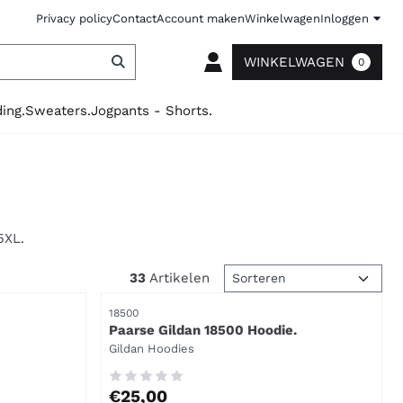
Privacy policy
Contact
Account maken
Winkelwagen
Inloggen
WINKELWAGEN
0
ing.
Sweaters.
Jogpants - Shorts.
5XL.
Sorteermethode
33
Artikelen
Artikelnummer
18500
Paarse Gildan 18500 Hoodie.
Merk:
Gildan Hoodies
Prijs: 25,00
€25,00