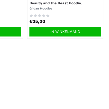
Beauty and the Beast hoodie.
Merk:
Gildan Hoodies
Prijs: 35,00
€35,00
D
IN WINKELMAND