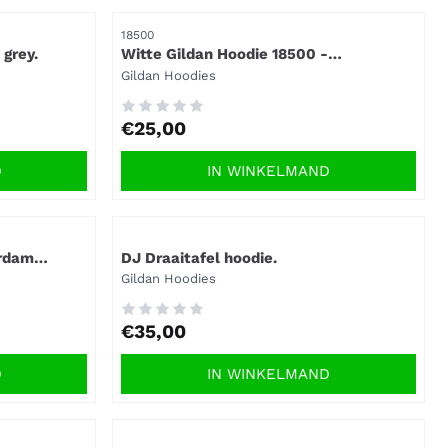
Artikelnummer
18500
 grey.
Witte Gildan Hoodie 18500 -
Comfortabel, en klaar om te bedrukken.
Merk:
Gildan Hoodies
Prijs: 25,00
€25,00
D
IN WINKELMAND
Artikelnummer
erdam
DJ Draaitafel hoodie.
Merk:
Gildan Hoodies
Prijs: 35,00
€35,00
D
IN WINKELMAND
Artikelnummer