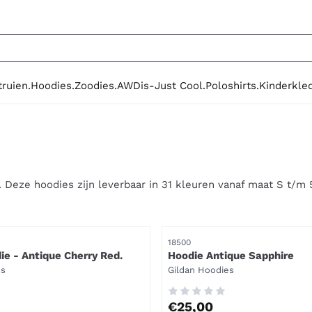
le cookies toe.
truien.
Hoodies.
Zoodies.
AWDis-Just Cool.
Poloshirts.
Kinderkled
. Deze hoodies zijn leverbaar in 31 kleuren vanaf maat S t/m 
Artikelnummer
18500
ie - Antique Cherry Red.
Hoodie Antique Sapphire
Merk:
es
Gildan Hoodies
Prijs: 25,00
€25,00