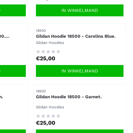
D
IN WINKELMAND
Artikelnummer
18500
00.
Gildan Hoodie 18500 - Carolina Blue.
Merk:
Gildan Hoodies
Prijs: 25,00
€25,00
D
IN WINKELMAND
Artikelnummer
18500
n.
Gildan Hoodie 18500 - Garnet.
Merk:
Gildan Hoodies
Prijs: 25,00
€25,00