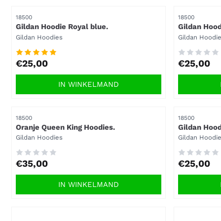
Artikelnummer
Artikelnummer
18500
18500
Gildan Hoodie Royal blue.
Gildan Hood
Merk:
Merk:
Gildan Hoodies
Gildan Hoodi
Prijs: 25,00
Prijs: 25,00
€25,00
€25,00
IN WINKELMAND
Artikelnummer
Artikelnummer
18500
18500
Oranje Queen King Hoodies.
Gildan Hood
Heather.
Merk:
Merk:
Gildan Hoodies
Gildan Hoodi
Prijs: 35,00
Prijs: 25,00
€35,00
€25,00
IN WINKELMAND
Artikelnummer
Artikelnummer