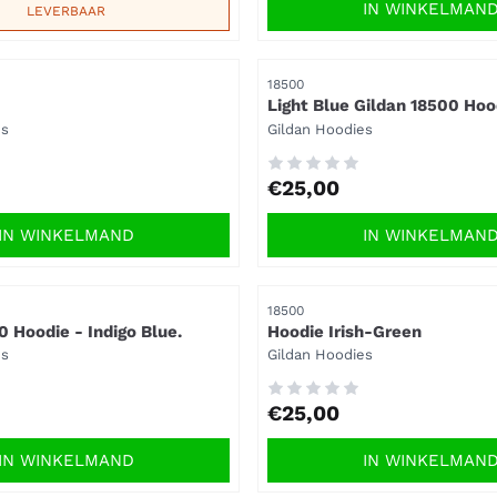
IN WINKELMAN
LEVERBAAR
Artikelnummer
18500
Light Blue Gildan 18500 Hoo
Merk:
es
Gildan Hoodies
Prijs: 25,00
€25,00
IN WINKELMAND
IN WINKELMAN
Artikelnummer
18500
0 Hoodie - Indigo Blue.
Hoodie Irish-Green
Merk:
es
Gildan Hoodies
Prijs: 25,00
€25,00
IN WINKELMAND
IN WINKELMAN