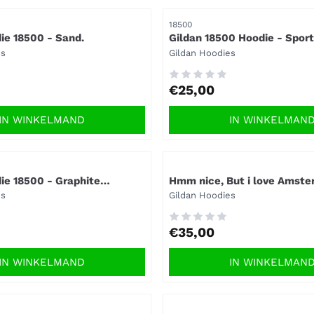
Artikelnummer
18500
ie 18500 - Sand.
Gildan 18500 Hoodie - Sport
Merk:
es
Gildan Hoodies
Prijs: 25,00
€25,00
IN WINKELMAND
IN WINKELMAN
Artikelnummer
ie 18500 - Graphite
Hmm nice, But i love Amst
hoodie.
Merk:
es
Gildan Hoodies
Prijs: 35,00
€35,00
IN WINKELMAND
IN WINKELMAN
Artikelnummer