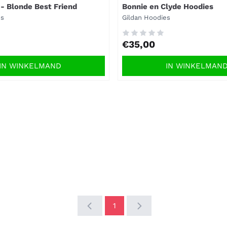
- Blonde Best Friend
Bonnie en Clyde Hoodies
Merk:
es
Gildan Hoodies
Prijs: 35,00
€35,00
IN WINKELMAND
IN WINKELMAN
1