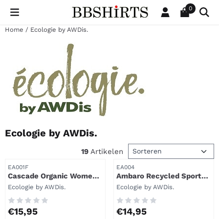
Cookievoorkeuren zijn beschikbaar. Kies instellingen of sta al
0
Home
/
Ecologie by AWDis.
Ecologie by AWDis.
Sorteermethode
19
Artikelen
Artikelnummer
Artikelnummer
EA001F
EA004
Cascade Organic Women's
Ambaro Recycled Sports
Tee - EA001F.
T - EA004.
Merk:
Merk:
Ecologie by AWDis.
Ecologie by AWDis.
Prijs: 15,95
Prijs: 14,95
€15,95
€14,95