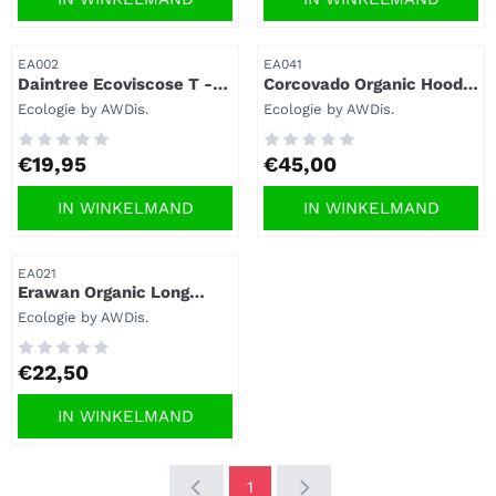
Artikelnummer
Artikelnummer
EA002
EA041
Daintree Ecoviscose T -
Corcovado Organic Hoodie
EA002.
EA041 – Duurzaam,
Merk:
Merk:
Ecologie by AWDis.
Ecologie by AWDis.
stijlvol en hoogwaardig
comfort
Prijs: 19,95
Prijs: 45,00
€19,95
€45,00
IN WINKELMAND
IN WINKELMAND
Artikelnummer
EA021
Erawan Organic Long
Sleeve T - EA021.
Merk:
Ecologie by AWDis.
Prijs: 22,50
€22,50
IN WINKELMAND
1