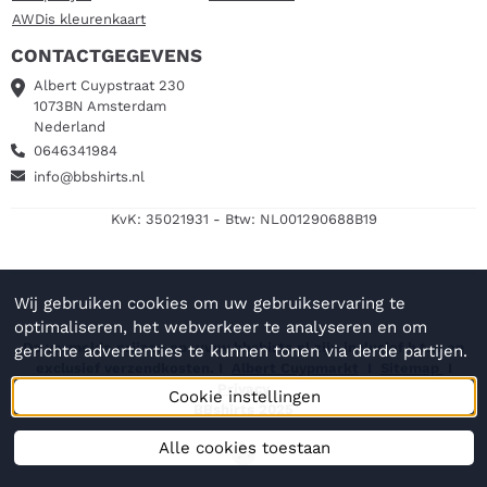
AWDis kleurenkaart
CONTACTGEGEVENS
Albert Cuypstraat 230
1073BN Amsterdam
Nederland
0646341984
info@bbshirts.nl
KvK: 35021931 - Btw: NL001290688B19
Wij gebruiken cookies om uw gebruikservaring te
optimaliseren, het webverkeer te analyseren en om
De vermelde prijzen op www.bbshirts.nl zijn inclusief b.t.w en
gerichte advertenties te kunnen tonen via derde partijen.
exclusief verzendkosten. I
Albert Cuypmarkt
I
Sitemap
I
Privacy
Cookie instellingen
BBshirts 2025
Alle cookies toestaan