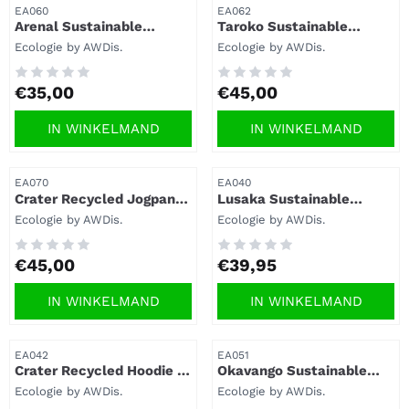
Artikelnummer
Artikelnummer
EA060
EA062
Arenal Sustainable
Taroko Sustainable
Sweater EA060 - Uniseks.
Sweater EA062.
Merk:
Merk:
Ecologie by AWDis.
Ecologie by AWDis.
Prijs: 35,00
Prijs: 45,00
€35,00
€45,00
IN WINKELMAND
IN WINKELMAND
Artikelnummer
Artikelnummer
EA070
EA040
Crater Recycled Jogpants
Lusaka Sustainable
EA070 – Duurzaam en
Hoodie - EA040.
Merk:
Merk:
Ecologie by AWDis.
Ecologie by AWDis.
comfortabel.
Prijs: 45,00
Prijs: 39,95
€45,00
€39,95
IN WINKELMAND
IN WINKELMAND
Artikelnummer
Artikelnummer
EA042
EA051
Crater Recycled Hoodie -
Okavango Sustainable
EA042.
Zoodie EA051 - Uniseks.
Merk:
Merk:
Ecologie by AWDis.
Ecologie by AWDis.