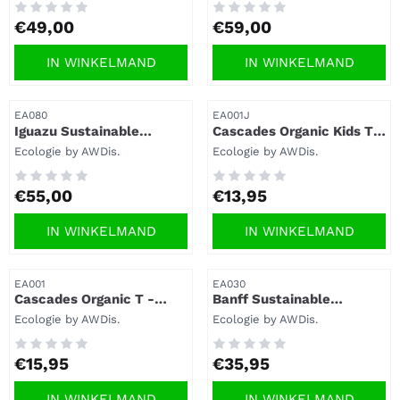
Prijs: 49,00
Prijs: 59,00
€49,00
€59,00
IN WINKELMAND
IN WINKELMAND
Artikelnummer
Artikelnummer
EA080
EA001J
Iguazu Sustainable
Cascades Organic Kids T-
Knitted Hoodies - EA080.
shirt EA001J | BBshirts
Merk:
Merk:
Ecologie by AWDis.
Ecologie by AWDis.
Prijs: 55,00
Prijs: 13,95
€55,00
€13,95
IN WINKELMAND
IN WINKELMAND
Artikelnummer
Artikelnummer
EA001
EA030
Cascades Organic T -
Banff Sustainable
EA001.
Sweater - EA030.
Merk:
Merk:
Ecologie by AWDis.
Ecologie by AWDis.
Prijs: 15,95
Prijs: 35,95
€15,95
€35,95
IN WINKELMAND
IN WINKELMAND