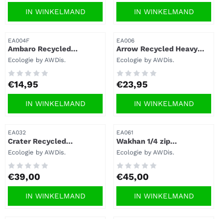
IN WINKELMAND
IN WINKELMAND
Artikelnummer
Artikelnummer
EA004F
EA006
Ambaro Recycled
Arrow Recycled Heavy
Women's Sports T -
Oversize T - EA006.
Merk:
Merk:
Ecologie by AWDis.
Ecologie by AWDis.
EA004F.
Prijs: 14,95
Prijs: 23,95
€14,95
€23,95
IN WINKELMAND
IN WINKELMAND
Artikelnummer
Artikelnummer
EA032
EA061
Crater Recycled
Wakhan 1/4 zip
Sweatshirt EA032.
Sustainable Sweater -
Merk:
Merk:
Ecologie by AWDis.
Ecologie by AWDis.
EA061.
Prijs: 39,00
Prijs: 45,00
€39,00
€45,00
IN WINKELMAND
IN WINKELMAND