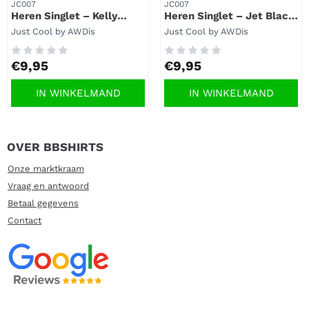
Artikelnummer
Artikelnummer
JC007
JC007
Heren Singlet – Kelly
Heren Singlet – Jet Black
Green sporthemd met
sporthemd met tijdloze
Merk:
Merk:
Just Cool by AWDis
Just Cool by AWDis
frisse uitstraling
uitstraling
Prijs: 9,95
Prijs: 9,95
€9,95
€9,95
IN WINKELMAND
IN WINKELMAND
OVER BBSHIRTS
Onze marktkraam
Vraag en antwoord
Betaal gegevens
Contact