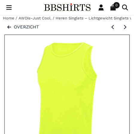
Cookievoorkeuren zijn beschikbaar. Kies instellingen of sta al
0
Home
/
AWDis-Just Cool.
/
Heren Singlets – Lichtgewicht Singlets vo
OVERZICHT