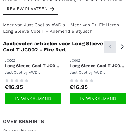
REVIEW PLAATSEN
Meer van Just Cool by AWDis
|
Meer van Dri‑Fit Heren
Long Sleeve Cool T – Ademend & Stylisch
Aanbevolen artikelen voor
Long Sleeve
Cool T JC002 - Fire Red.
Artikelnummer
Artikelnummer
JC002
JC002
Long Sleeve Cool T JC002
Long Sleeve Cool T JC002
- French navy.
- Charcoal.
Merk:
Merk:
Just Cool by AWDis
Just Cool by AWDis
Prijs: 16,95
Prijs: 16,95
€16,95
€16,95
IN WINKELMAND
IN WINKELMAND
OVER BBSHIRTS
Onze marktkraam