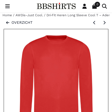
Cookievoorkeuren zijn beschikbaar. Kies instellingen of sta al
0
Home
/
AWDis-Just Cool.
/
Dri‑Fit Heren Long Sleeve Cool T – Adem
OVERZICHT