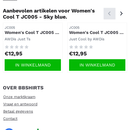
Aanbevolen artikelen voor
Women's
Cool T JC005 - Sky blue.
Artikelnummer
Artikelnummer
JC005
JC005
Women's Cool T JC005 -
Women's Cool T JC005 -
Hyper pink.
Arctic White.
Merk:
Merk:
AWDis Just Ts
Just Cool by AWDis
Prijs: 12,95
Prijs: 12,95
€12,95
€12,95
IN WINKELMAND
IN WINKELMAND
OVER BBSHIRTS
Onze marktkraam
Vraag en antwoord
Betaal gegevens
Contact