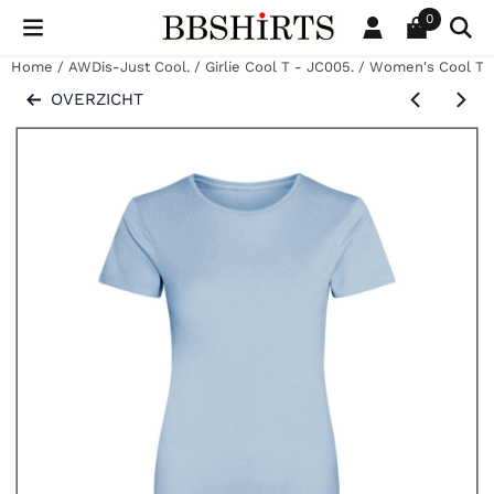
Cookievoorkeuren zijn beschikbaar. Kies instellingen of sta al
0
Home
/
AWDis-Just Cool.
/
Girlie Cool T - JC005.
/
Women's Cool T J
OVERZICHT