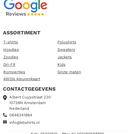
ASSORTIMENT
T-shirts
Poloshirts
Hoodies
Sweaters
Zoodies
Jackets
Dri-Fit
Kids
Rompertjes
Grote maten
AWDis kleurenkaart
CONTACTGEGEVENS
Albert Cuypstraat 230
1073BN Amsterdam
Nederland
0646341984
info@bbshirts.nl
KvK: 35021931 - Btw: NL001290688B19