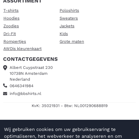
ASSORTIMENT
T-shirts
Poloshirts
Hoodies
Sweaters
Zoodies
Jackets
Dri-Fit
Kids
Rompertjes
Grote maten
AWDis kleurenkaart
CONTACTGEGEVENS
Albert Cuypstraat 230
1073BN Amsterdam
Nederland
0646341984
info@bbshirts.nl
KvK: 35021931 - Btw: NL001290688B19
Wij gebruiken cookies om uw gebruikservaring te
optimaliseren, het webverkeer te analyseren en om