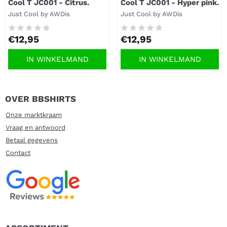
Cool T JC001 - Citrus.
Cool T JC001 - Hyper pink.
Merk:
Merk:
Just Cool by AWDis
Just Cool by AWDis
Prijs: 12,95
Prijs: 12,95
€12,95
€12,95
IN WINKELMAND
IN WINKELMAND
OVER BBSHIRTS
Onze marktkraam
Vraag en antwoord
Betaal gegevens
Contact