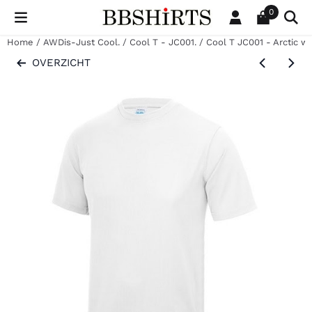
Cookievoorkeuren zijn beschikbaar. Kies instellingen of sta al
0
Home
/
AWDis-Just Cool.
/
Cool T - JC001.
/
Cool T JC001 - Arctic wh
OVERZICHT