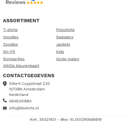
ASSORTIMENT
T-shirts
Poloshirts
Hoodies
Sweaters
Zoodies
Jackets
Dri-Fit
Kids
Rompertjes
Grote maten
AWDis kleurenkaart
CONTACTGEGEVENS
Albert Cuypstraat 230
1073BN Amsterdam
Nederland
0646341984
info@bbshirts.nl
KvK: 35021931 - Btw: NL001290688B19