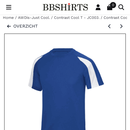
Cookievoorkeuren zijn beschikbaar. Kies instellingen of sta al
0
Home
/
AWDis-Just Cool.
/
Contrast Cool T - JC003.
/
Contrast Cool 
OVERZICHT