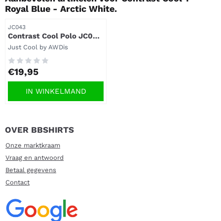
Royal Blue - Arctic White.
Artikelnummer
JC043
Contrast Cool Polo JC043
- Royal Blue Arctic White.
Merk:
Just Cool by AWDis
Prijs: 19,95
€19,95
IN WINKELMAND
OVER BBSHIRTS
Onze marktkraam
Vraag en antwoord
Betaal gegevens
Contact