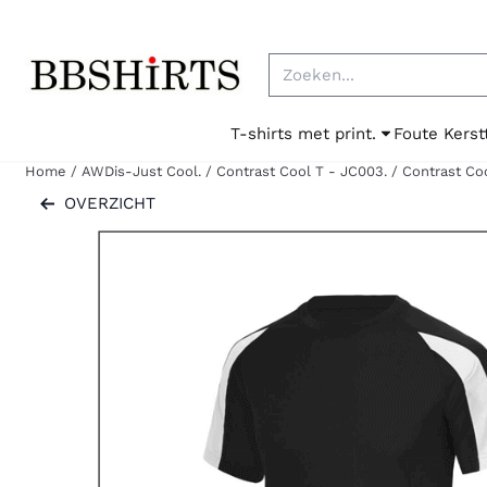
Cookievoorkeuren zijn beschikbaar. Kies instellingen of sta al
Zoeken
T-shirts met print.
Foute Kerst
Home
/
AWDis-Just Cool.
/
Contrast Cool T - JC003.
/
Contrast Coo
OVERZICHT