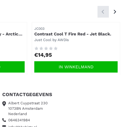
Artikelnummer
JC003
 - Arctic
Contrast Cool T Fire Red - Jet Black.
Merk:
Just Cool by AWDis
Prijs: 14,95
€14,95
D
IN WINKELMAND
CONTACTGEGEVENS
Albert Cuypstraat 230
1073BN Amsterdam
Nederland
0646341984