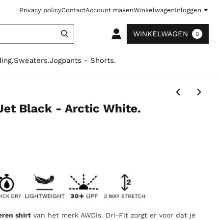
Privacy policy
Contact
Account maken
Winkelwagen
Inloggen
WINKELWAGEN
0
ing.
Sweaters.
Jogpants - Shorts.
Jet Black - Arctic White.
eren shirt
van het merk AWDis. Dri-Fit zorgt er voor dat je