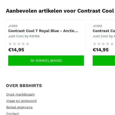
Aanbevolen artikelen voor
Contrast Cool 
Artikelnummer
Artikelnummer
JC003
JC003
Contrast Cool T Royal Blue - Arctic
Contrast Co
White.
Merk:
Merk:
Just Cool by AWDis
Just Cool by
Prijs: 14,95
Prijs: 14,95
€14,95
€14,95
IN WINKELMAND
OVER BBSHIRTS
Onze marktkraam
Vraag en antwoord
Betaal gegevens
Contact