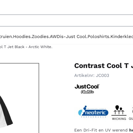
le cookies toe.
truien.
Hoodies.
Zoodies.
AWDis-Just Cool.
Poloshirts.
Kinderkled
l T Jet Black - Arctic White.
Contrast Cool T 
Artikelnr:
JC003
Een Dri-Fit en UV werend
h