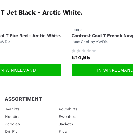
T Jet Black - Arctic White.
Artikelnummer
JC003
ol T Fire Red - Arctic White.
Contrast Cool T French Navy
White.
Merk:
 AWDis
Just Cool by AWDis
Prijs: 14,95
€14,95
IN WINKELMAND
IN WINKELMAN
ASSORTIMENT
T-shirts
Poloshirts
Hoodies
Sweaters
Zoodies
Jackets
Dri-Fit
Kids