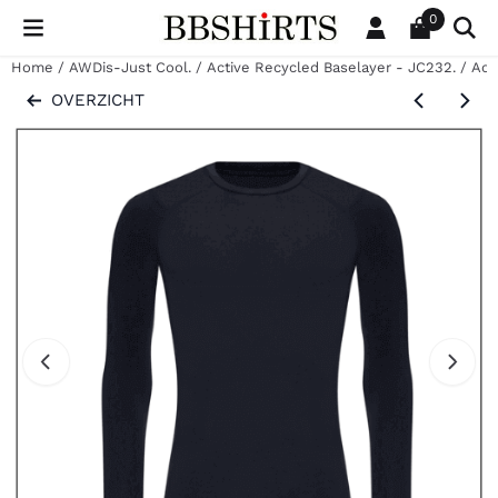
Cookievoorkeuren zijn beschikbaar. Kies instellingen of sta al
0
Home
/
AWDis-Just Cool.
/
Active Recycled Baselayer - JC232.
/
Act
OVERZICHT