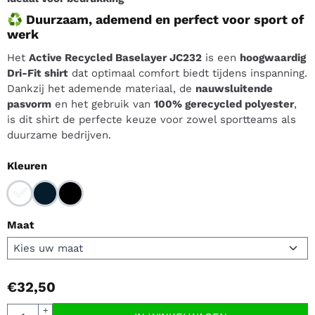
♻️ Duurzaam, ademend en perfect voor sport of
werk
Het
Active Recycled Baselayer JC232
is een
hoogwaardig
Dri-Fit shirt
dat optimaal comfort biedt tijdens inspanning.
Dankzij het ademende materiaal, de
nauwsluitende
pasvorm
en het gebruik van
100% gerecycled polyester
,
is dit shirt de perfecte keuze voor zowel sportteams als
duurzame bedrijven.
Maak een keuze voor
Kleuren
Maat
€
32,50
Aantal
+