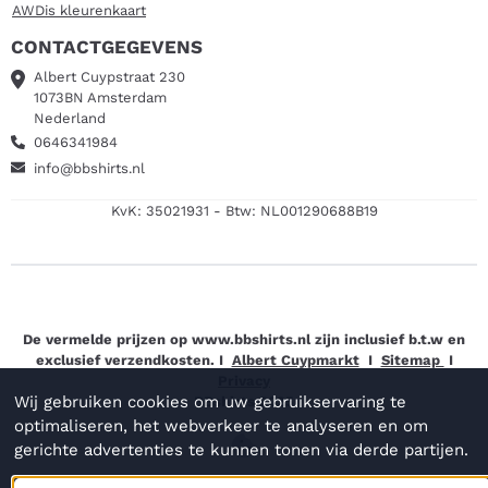
AWDis kleurenkaart
CONTACTGEGEVENS
Albert Cuypstraat 230
1073BN Amsterdam
Nederland
0646341984
info@bbshirts.nl
KvK: 35021931 - Btw: NL001290688B19
De vermelde prijzen op www.bbshirts.nl zijn inclusief b.t.w en
exclusief verzendkosten. I
Albert Cuypmarkt
I
Sitemap
I
Privacy
Wij gebruiken cookies om uw gebruikservaring te
BBshirts 2025
optimaliseren, het webverkeer te analyseren en om
gerichte advertenties te kunnen tonen via derde partijen.