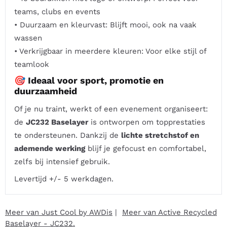
teams, clubs en events
• Duurzaam en kleurvast: Blijft mooi, ook na vaak
wassen
• Verkrijgbaar in meerdere kleuren: Voor elke stijl of
teamlook
🎯 Ideaal voor sport, promotie en
duurzaamheid
Of je nu traint, werkt of een evenement organiseert:
de
JC232 Baselayer
is ontworpen om topprestaties
te ondersteunen. Dankzij de
lichte stretchstof en
ademende werking
blijf je gefocust en comfortabel,
zelfs bij intensief gebruik.
Levertijd +/- 5 werkdagen.
Meer van Just Cool by AWDis
|
Meer van Active Recycled
Baselayer - JC232.