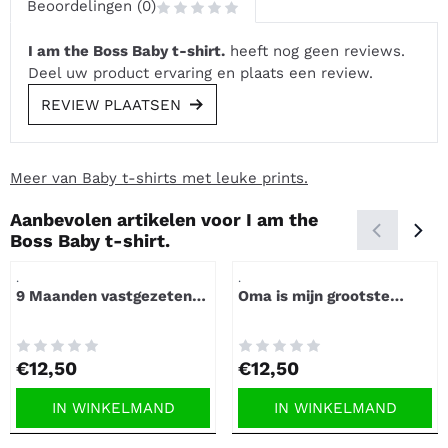
Beoordelingen (0)
I am the Boss Baby t-shirt.
heeft nog geen reviews.
Deel uw product ervaring en plaats een review.
REVIEW PLAATSEN
Meer van Baby t-shirts met leuke prints.
Aanbevolen artikelen voor
I am the
Boss Baby t-shirt.
Artikelnummer
Artikelnummer
.
.
9 Maanden vastgezeten
Oma is mijn grootste
Baby t-shirt.
sponsor baby t-shirt.
Prijs: 12,50
Prijs: 12,50
€12,50
€12,50
IN WINKELMAND
IN WINKELMAND