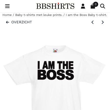
Cookievoorkeuren zijn beschikbaar. Kies instellingen of sta al
0
Home
/
Baby t-shirts met leuke prints.
/
I am the Boss Baby t-shirt.
OVERZICHT