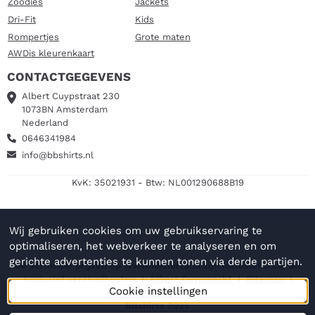
Zoodies
Jackets
Dri-Fit
Kids
Rompertjes
Grote maten
AWDis kleurenkaart
CONTACTGEGEVENS
Albert Cuypstraat 230
1073BN Amsterdam
Nederland
0646341984
info@bbshirts.nl
KvK: 35021931 - Btw: NL001290688B19
Wij gebruiken cookies om uw gebruikservaring te
optimaliseren, het webverkeer te analyseren en om
gerichte advertenties te kunnen tonen via derde partijen.
De vermelde prijzen op www.bbshirts.nl zijn inclusief b.t.w en
exclusief verzendkosten. I
Albert Cuypmarkt
I
Sitemap
I
Cookie instellingen
Privacy
BBshirts 2025