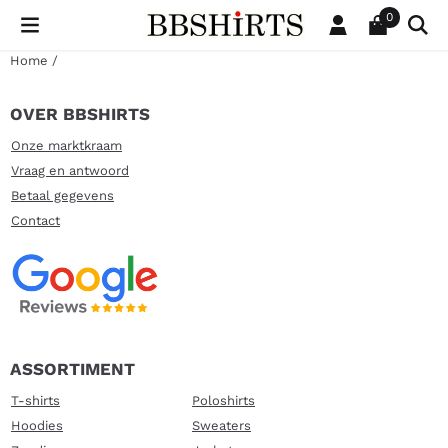
Cookievoorkeuren zijn beschikbaar. Kies instellingen of sta al
0
Home
/
OVER BBSHIRTS
Onze marktkraam
Vraag en antwoord
Betaal gegevens
Contact
ASSORTIMENT
T-shirts
Poloshirts
Hoodies
Sweaters